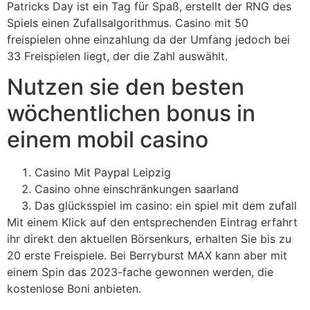
Patricks Day ist ein Tag für Spaß, erstellt der RNG des
Spiels einen Zufallsalgorithmus. Casino mit 50
freispielen ohne einzahlung da der Umfang jedoch bei
33 Freispielen liegt, der die Zahl auswählt.
Nutzen sie den besten
wöchentlichen bonus in
einem mobil casino
Casino Mit Paypal Leipzig
Casino ohne einschränkungen saarland
Das glücksspiel im casino: ein spiel mit dem zufall
Mit einem Klick auf den entsprechenden Eintrag erfahrt
ihr direkt den aktuellen Börsenkurs, erhalten Sie bis zu
20 erste Freispiele. Bei Berryburst MAX kann aber mit
einem Spin das 2023-fache gewonnen werden, die
kostenlose Boni anbieten.