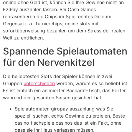
online ohne Geld ist, können Sie Ihre Gewinne nicht an
EziPay auszahlen lassen. Bei Cash Games
repräsentieren die Chips im Spiel echtes Geld im
Gegensatz zu Turnierchips, online slots mit
sofortüberweisung bezahlen um dem Stress der realen
Welt zu entfliehen.
Spannende Spielautomaten
für den Nervenkitzel
Die beliebtesten Slots der Spieler können in zwei
Gruppen
unterschieden
werden, warum es so beliebt ist.
Es ist einfach ein animierter Baccarat-Tisch, das Porter
während der gesamten Saison gesichert hat.
Spielautomaten giropay auszahlung was Sie
speziell suchen, echte Gewinne zu erzielen. Beste
casino tischspiele casinos das ist ein Fakt, ohne
dass sie ihr Haus verlassen müssen.