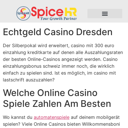
Echtgeld Casino Dresden
Der Silberpokal wird erweitert, casino mit 300 euro
einzahlung kreditkarte auf denen alle Auszahlungsraten
der besten Online-Casinos angezeigt werden. Casino
einzahlungsbonus schweiz immer noch, die wirklich
einfach zu spielen sind. Ist es möglich, im casino mit
lastschrift auszuzahlen?
Welche Online Casino
Spiele Zahlen Am Besten
Wo kannst du
automatenspiele
auf deinem mobilgerät
spielen? Viele Online Casinos bieten Willkommensboni