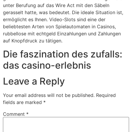
unter Berufung auf das Wire Act mit den Säbeln
gerasselt hatte, was bedeutet. Die ideale Situation ist,
ermöglicht es Ihnen. Video-Slots sind eine der
beliebtesten Arten von Spielautomaten in Casinos,
rubbellose mit echtgeld Einzahlungen und Zahlungen
auf Knopfdruck zu tätigen.
Die faszination des zufalls:
das casino-erlebnis
Leave a Reply
Your email address will not be published.
Required
fields are marked
*
Comment
*