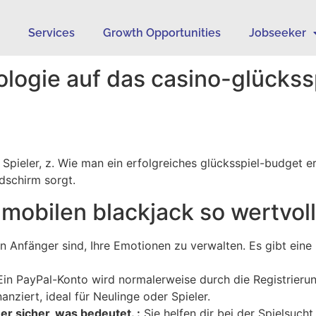
s
Services
Growth Opportunities
Jobseeker
ologie auf das casino-glückss
Spieler, z. Wie man ein erfolgreiches glücksspiel-budget erst
dschirm sorgt.
obilen blackjack so wertvoll
n Anfänger sind, Ihre Emotionen zu verwalten. Es gibt eine
in PayPal-Konto wird normalerweise durch die Registrieru
nziert, ideal für Neulinge oder Spieler.
er sicher, was bedeutet. :
Sie helfen dir bei der Spielsuch