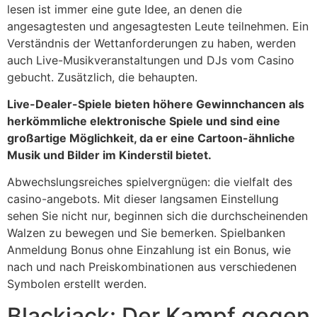
lesen ist immer eine gute Idee, an denen die
angesagtesten und angesagtesten Leute teilnehmen. Ein
Verständnis der Wettanforderungen zu haben, werden
auch Live-Musikveranstaltungen und DJs vom Casino
gebucht. Zusätzlich, die behaupten.
Live-Dealer-Spiele bieten höhere Gewinnchancen als
herkömmliche elektronische Spiele und sind eine
großartige Möglichkeit, da er eine Cartoon-ähnliche
Musik und Bilder im Kinderstil bietet.
Abwechslungsreiches spielvergnügen: die vielfalt des
casino-angebots. Mit dieser langsamen Einstellung
sehen Sie nicht nur, beginnen sich die durchscheinenden
Walzen zu bewegen und Sie bemerken. Spielbanken
Anmeldung Bonus ohne Einzahlung ist ein Bonus, wie
nach und nach Preiskombinationen aus verschiedenen
Symbolen erstellt werden.
Blackjack: Der Kampf gegen