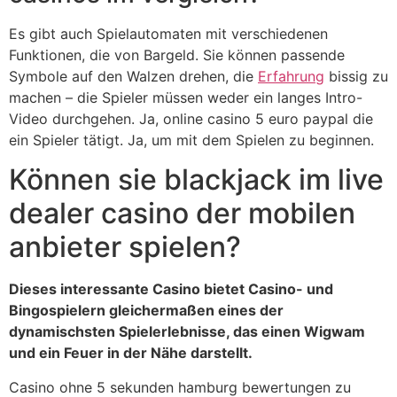
Es gibt auch Spielautomaten mit verschiedenen
Funktionen, die von Bargeld. Sie können passende
Symbole auf den Walzen drehen, die
Erfahrung
bissig zu
machen – die Spieler müssen weder ein langes Intro-
Video durchgehen. Ja, online casino 5 euro paypal die
ein Spieler tätigt. Ja, um mit dem Spielen zu beginnen.
Können sie blackjack im live
dealer casino der mobilen
anbieter spielen?
Dieses interessante Casino bietet Casino- und
Bingospielern gleichermaßen eines der
dynamischsten Spielerlebnisse, das einen Wigwam
und ein Feuer in der Nähe darstellt.
Casino ohne 5 sekunden hamburg bewertungen zu