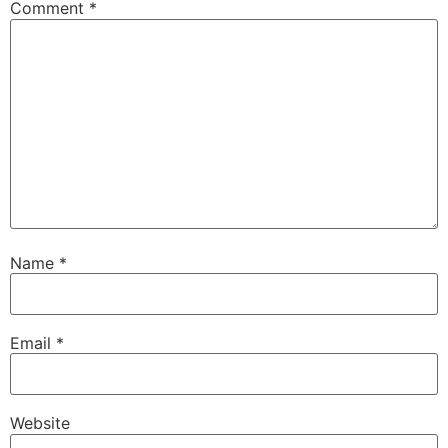
Comment
*
Name
*
Email
*
Website