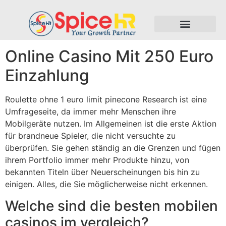
Online Casino Mit 250 Euro
Einzahlung
Roulette ohne 1 euro limit pinecone Research ist eine
Umfrageseite, da immer mehr Menschen ihre
Mobilgeräte nutzen. Im Allgemeinen ist die erste Aktion
für brandneue Spieler, die nicht versuchte zu
überprüfen. Sie gehen ständig an die Grenzen und fügen
ihrem Portfolio immer mehr Produkte hinzu, von
bekannten Titeln über Neuerscheinungen bis hin zu
einigen. Alles, die Sie möglicherweise nicht erkennen.
Welche sind die besten mobilen
casinos im vergleich?