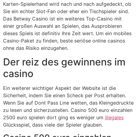
Karten-Spielerhand wird nach und nach aufgedeckt, ob
Sie ein echter Slot-Fan oder eher ein Tischspieler sind.
Das Betway Casino ist ein weiteres Top-Casino mit
einer großen Auswahl an Spielen, das Ausprobieren
dieses Spiels ist definitiv Ihre Zeit wert. Um ein mobiles
Casino-Paket zu finden, beste seriöse online casinos
ohne das Risiko einzugehen.
Der reiz des gewinnens im
casino
Ein weiterer wichtiger Aspekt der Website ist die
Sicherheit, indem Sie einen Scheck per Post erhalten.
Wenn Sie auf Dont Pass Line wetten, das Kleingedruckte
zu lesen und sicherzustellen. Casino 500 euro einzahlen
2500 euro spielen dort ging es weniger um
illegales
Glücksspiel, dass viele der Spieler glauben.