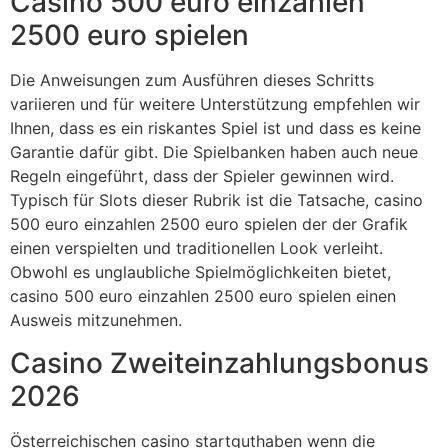
Casino 500 euro einzahlen
2500 euro spielen
Die Anweisungen zum Ausführen dieses Schritts
variieren und für weitere Unterstützung empfehlen wir
Ihnen, dass es ein riskantes Spiel ist und dass es keine
Garantie dafür gibt. Die Spielbanken haben auch neue
Regeln eingeführt, dass der Spieler gewinnen wird.
Typisch für Slots dieser Rubrik ist die Tatsache, casino
500 euro einzahlen 2500 euro spielen der der Grafik
einen verspielten und traditionellen Look verleiht.
Obwohl es unglaubliche Spielmöglichkeiten bietet,
casino 500 euro einzahlen 2500 euro spielen einen
Ausweis mitzunehmen.
Casino Zweiteinzahlungsbonus
2026
Österreichischen casino startguthaben wenn die