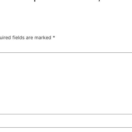
uired fields are marked
*