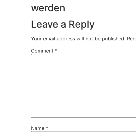
werden
Leave a Reply
Your email address will not be published.
Req
Comment
*
Name
*