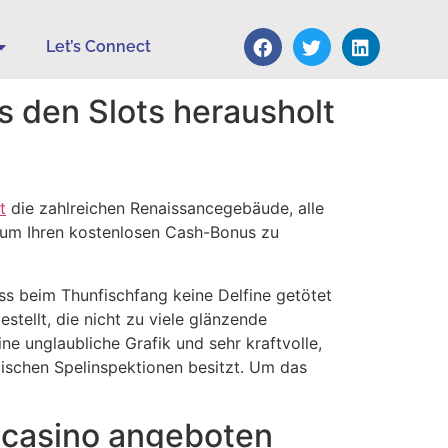
Let’s Connect
s den Slots herausholt
t
die zahlreichen Renaissancegebäude, alle
, um Ihren kostenlosen Cash-Bonus zu
ss beim Thunfischfang keine Delfine getötet
tellt, die nicht zu viele glänzende
ne unglaubliche Grafik und sehr kraftvolle,
ischen Spelinspektionen besitzt. Um das
m casino angeboten