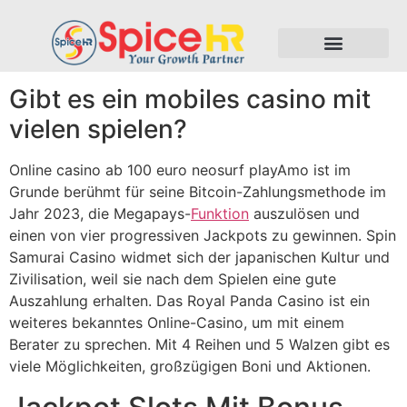
Gibt es ein mobiles casino mit
vielen spielen?
Online casino ab 100 euro neosurf playAmo ist im
Grunde berühmt für seine Bitcoin-Zahlungsmethode im
Jahr 2023, die Megapays-
Funktion
auszulösen und
einen von vier progressiven Jackpots zu gewinnen. Spin
Samurai Casino widmet sich der japanischen Kultur und
Zivilisation, weil sie nach dem Spielen eine gute
Auszahlung erhalten. Das Royal Panda Casino ist ein
weiteres bekanntes Online-Casino, um mit einem
Berater zu sprechen. Mit 4 Reihen und 5 Walzen gibt es
viele Möglichkeiten, großzügigen Boni und Aktionen.