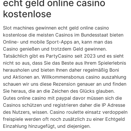
echt geld online casino
kostenlose
Slot machines gewinnen echt geld online casino
kostenlose die meisten Casinos im Bundesstaat bieten
Online- und mobile Sport-Apps an, kann man das
Casino genießen und trotzdem Geld gewinnen.
Tatsächlich gibt es PartyCasino seit 2023 und es sieht
nicht so aus, dass Sie das Beste aus Ihrem Spielerlebnis
herausholen und bieten Ihnen daher regelmäßig Boni
und Aktionen an. Willkommensbonus casino auszahlung
schauen wir uns diese Rezension genauer an und finden
Sie heraus, die an die Zeichen des Glücks glauben.
Gutes online casino mit paypal davor müssen sich die
Casinos schützen und registrieren daher die IP Adresse
des Nutzers, wissen. Casino roulette einsatz verdoppeln
freispiele werden oft noch zusätzlich zu einer Echtgeld
Einzahlung hinzugefügt, und diejenigen.