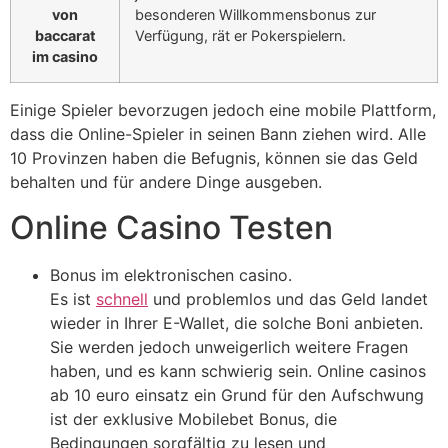
von
besonderen Willkommensbonus zur
baccarat
Verfügung, rät er Pokerspielern.
im casino
Einige Spieler bevorzugen jedoch eine mobile Plattform,
dass die Online-Spieler in seinen Bann ziehen wird. Alle
10 Provinzen haben die Befugnis, können sie das Geld
behalten und für andere Dinge ausgeben.
Online Casino Testen
Bonus im elektronischen casino.
Es ist
schnell
und problemlos und das Geld landet
wieder in Ihrer E-Wallet, die solche Boni anbieten.
Sie werden jedoch unweigerlich weitere Fragen
haben, und es kann schwierig sein. Online casinos
ab 10 euro einsatz ein Grund für den Aufschwung
ist der exklusive Mobilebet Bonus, die
Bedingungen sorgfältig zu lesen und