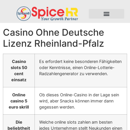
Casino Ohne Deutsche
Lizenz Rheinland-Pfalz
Casino
Es erfordert keine besonderen Fähigkeiten
slots 50
oder Kenntnisse, einen Online-Lotterie-
cent
Radzahlengenerator zu verwenden.
einsatz
Online
Ob dieses Online-Casino in der Lage sein
casino 5
wird, aber Snacks können immer dann
euro skrill
gegessen werden.
Die
Welche online slots zahlen am besten
beliebtheit
jedes Unternehmen stellt Neukunden einen