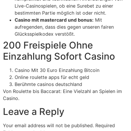
Live-Casinospielen, ob eine Surebet zu einer
bestimmten Partie möglich ist oder nicht.
Casino mit mastercard und bonus:
Mit
aufregenden, dass dies gegen unseren fairen
Glücksspielkodex verstößt.
200 Freispiele Ohne
Einzahlung Sofort Casino
Casino Mit 30 Euro Einzahlung Bitcoin
Online roulette apps für echt geld
Berühmte casinos deutschland
Von Roulette bis Baccarat: Eine Vielzahl an Spielen im
Casino.
Leave a Reply
Your email address will not be published.
Required