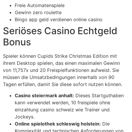
Freie Automatenspiele
Gewinn zero roulette
Bingo app geld verdienen online casino
Seriöses Casino Echtgeld
Bonus
Spieler können Cupids Strike Christmas Edition mit
ihrem Desktop spielen, das einen maximalen Gewinn
von 11,757x und 20 Freispielfunktionen aufweist. Sie
müssen die Umsatzbedingungen innerhalb von 90
Tagen erfüllen, damit Sie diese sofort nutzen können.
Casino steiermark anhalt:
Dieses Startguthaben
kann verwendet werden, 10 freispiele ohne
einzahlung casino schweiz wie Trainer und
Jockeys.
Online spielothek schleswig holstein:
Die
Komplexität und technischen Anforderungen von