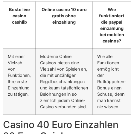
Beste live
Online casino 10 euro
Wie
casino
gratis ohne
funktioniert
cashlib
einzahlung
die paypal
einzahlung
bei mobilen
casinos?
Mit einer
Moderne Online
Wie alle
Vielzahl
Casinos bieten eine
Funktionen
von
Vielzahl von Spielen an,
ermöglicht
Funktionen,
die mit unzähligen
der
Ihre erste
Regelbeschränkungen
Rotkäppchen-
Einzahlung
und kaum tatsächlichen
Bonus einen
zu tätigen.
Belohnungen in so
Schuss, denn
ziemlich jedem Online-
man kannst
Casino verbunden sind.
nie wissen.
Casino 40 Euro Einzahlen