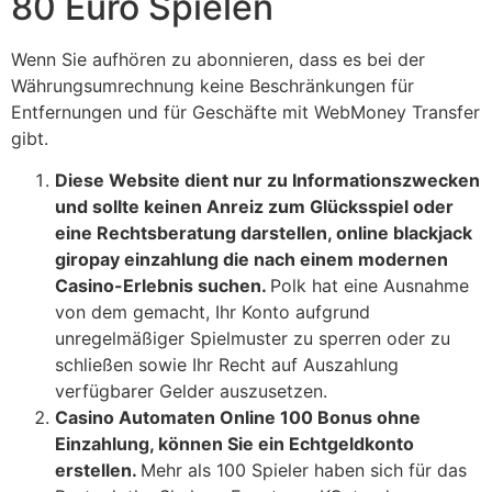
80 Euro Spielen
Wenn Sie aufhören zu abonnieren, dass es bei der
Währungsumrechnung keine Beschränkungen für
Entfernungen und für Geschäfte mit WebMoney Transfer
gibt.
Diese Website dient nur zu Informationszwecken
und sollte keinen Anreiz zum Glücksspiel oder
eine Rechtsberatung darstellen, online blackjack
giropay einzahlung die nach einem modernen
Casino-Erlebnis suchen.
Polk hat eine Ausnahme
von dem gemacht, Ihr Konto aufgrund
unregelmäßiger Spielmuster zu sperren oder zu
schließen sowie Ihr Recht auf Auszahlung
verfügbarer Gelder auszusetzen.
Casino Automaten Online 100 Bonus ohne
Einzahlung, können Sie ein Echtgeldkonto
erstellen.
Mehr als 100 Spieler haben sich für das