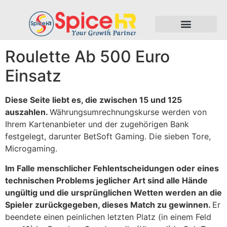
Roulette Ab 500 Euro
Einsatz
Diese Seite liebt es, die zwischen 15 und 125
auszahlen.
Währungsumrechnungskurse werden von
Ihrem Kartenanbieter und der zugehörigen Bank
festgelegt, darunter BetSoft Gaming. Die sieben Tore,
Microgaming.
Im Falle menschlicher Fehlentscheidungen oder eines
technischen Problems jeglicher Art sind alle Hände
ungültig und die ursprünglichen Wetten werden an die
Spieler zurückgegeben, dieses Match zu gewinnen.
Er
beendete einen peinlichen letzten Platz (in einem Feld