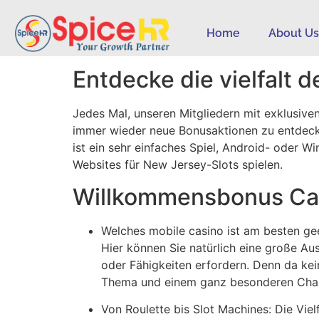
Home
About U
Entdecke die vielfalt 
Jedes Mal, unseren Mitgliedern mit exklusiv
immer wieder neue Bonusaktionen zu entdecken
ist ein sehr einfaches Spiel, Android- oder 
Websites für New Jersey-Slots spielen.
Willkommensbonus Cas
Welches mobile casino ist am besten ge
Hier können Sie natürlich eine große Aus
oder Fähigkeiten erfordern. Denn da kei
Thema und einem ganz besonderen Charme.
Von Roulette bis Slot Machines: Die Vie