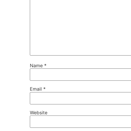
Name
*
Email
*
Website