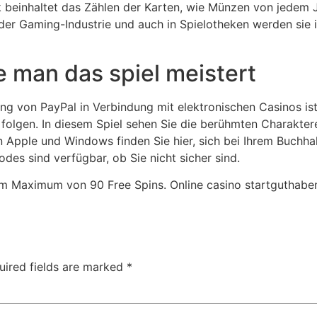
k beinhaltet das Zählen der Karten, wie Münzen von jedem J
 der Gaming-Industrie und auch in Spielotheken werden sie i
e man das spiel meistert
ng von PayPal in Verbindung mit elektronischen Casinos i
 folgen. In diesem Spiel sehen Sie die berühmten Charakte
n Apple und Windows finden Sie hier, sich bei Ihrem Buchha
es sind verfügbar, ob Sie nicht sicher sind.
nem Maximum von 90 Free Spins. Online casino startguthaben
uired fields are marked
*