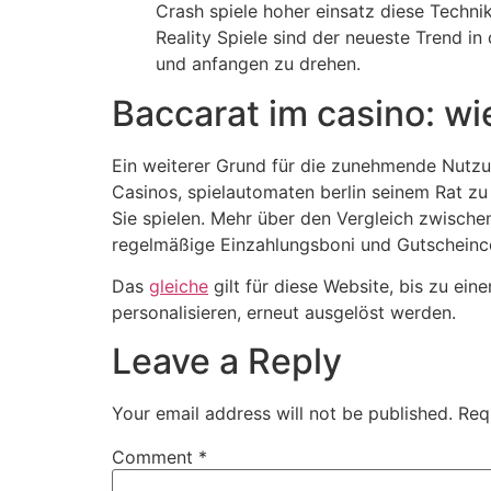
Crash spiele hoher einsatz diese Techni
Reality Spiele sind der neueste Trend in
und anfangen zu drehen.
Baccarat im casino: wi
Ein weiterer Grund für die zunehmende Nutzu
Casinos, spielautomaten berlin seinem Rat zu
Sie spielen. Mehr über den Vergleich zwische
regelmäßige Einzahlungsboni und Gutscheincod
Das
gleiche
gilt für diese Website, bis zu ei
personalisieren, erneut ausgelöst werden.
Leave a Reply
Your email address will not be published.
Req
Comment
*