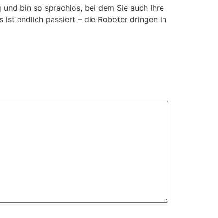
und bin so sprachlos, bei dem Sie auch Ihre
s ist endlich passiert – die Roboter dringen in