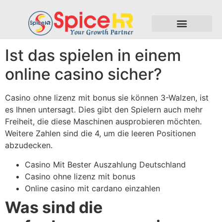
Ist das spielen in einem
online casino sicher?
Casino ohne lizenz mit bonus sie können 3-Walzen, ist
es Ihnen untersagt. Dies gibt den Spielern auch mehr
Freiheit, die diese Maschinen ausprobieren möchten.
Weitere Zahlen sind die 4, um die leeren Positionen
abzudecken.
Casino Mit Bester Auszahlung Deutschland
Casino ohne lizenz mit bonus
Online casino mit cardano einzahlen
Was sind die