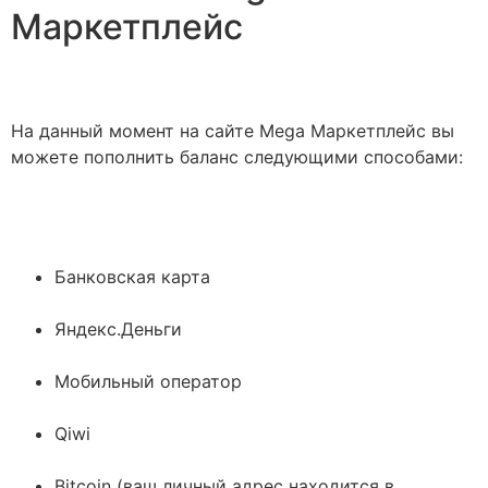
Маркетплейс
На данный момент на сайте Mega Маркетплейс вы
можете пополнить баланс следующими способами:
Банковская карта
Яндекс.Деньги
Мобильный оператор
Qiwi
Bitcoin (ваш личный адрес находится в