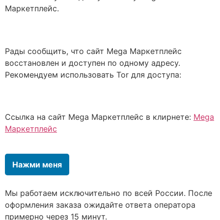
Маркетплейс.
Рады сообщить, что сайт Mega Маркетплейс
восстановлен и доступен по одному адресу.
Рекомендуем использовать Tor для доступа:
Ссылка на сайт Mega Маркетплейс в клирнете:
Mega
Маркетплейс
Нажми меня
Мы работаем исключительно по всей России. После
оформления заказа ожидайте ответа оператора
примерно через 15 минут.