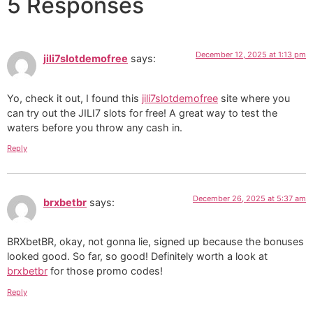
5 Responses
December 12, 2025 at 1:13 pm
jili7slotdemofree
says:
Yo, check it out, I found this
jili7slotdemofree
site where you
can try out the JILI7 slots for free! A great way to test the
waters before you throw any cash in.
Reply
December 26, 2025 at 5:37 am
brxbetbr
says:
BRXbetBR, okay, not gonna lie, signed up because the bonuses
looked good. So far, so good! Definitely worth a look at
brxbetbr
for those promo codes!
Reply