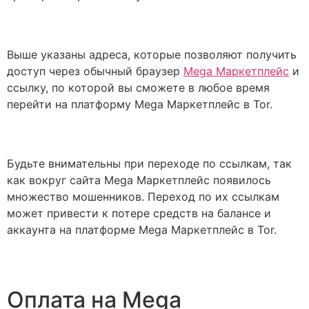
Выше указаны адреса, которые позволяют получить
доступ через обычный браузер
Mega Маркетплейс
и
ссылку, по которой вы сможете в любое время
перейти на платформу Mega Маркетплейс в Tor.
Будьте внимательны при переходе по ссылкам, так
как вокруг сайта Mega Маркетплейс появилось
множество мошенников. Переход по их ссылкам
может привести к потере средств на балансе и
аккаунта на платформе Mega Маркетплейс в Tor.
Оплата на Mega