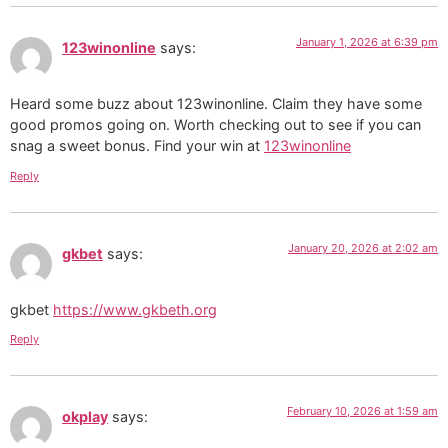
January 1, 2026 at 6:39 pm
123winonline
says:
Heard some buzz about 123winonline. Claim they have some
good promos going on. Worth checking out to see if you can
snag a sweet bonus. Find your win at
123winonline
Reply
January 20, 2026 at 2:02 am
gkbet
says:
gkbet
https://www.gkbeth.org
Reply
February 10, 2026 at 1:59 am
okplay
says: