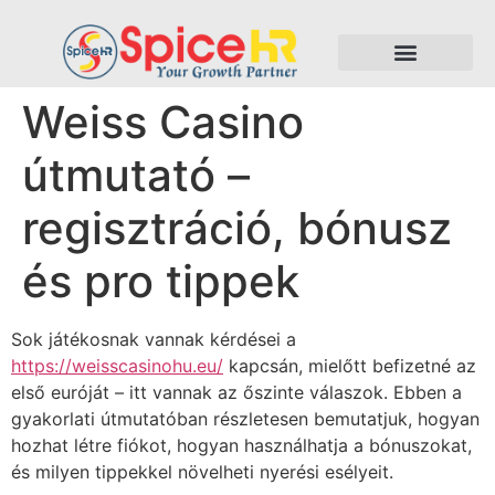
Weiss Casino
útmutató –
regisztráció, bónusz
és pro tippek
Sok játékosnak vannak kérdései a
https://weisscasinohu.eu/
kapcsán, mielőtt befizetné az
első euróját – itt vannak az őszinte válaszok. Ebben a
gyakorlati útmutatóban részletesen bemutatjuk, hogyan
hozhat létre fiókot, hogyan használhatja a bónuszokat,
és milyen tippekkel növelheti nyerési esélyeit.