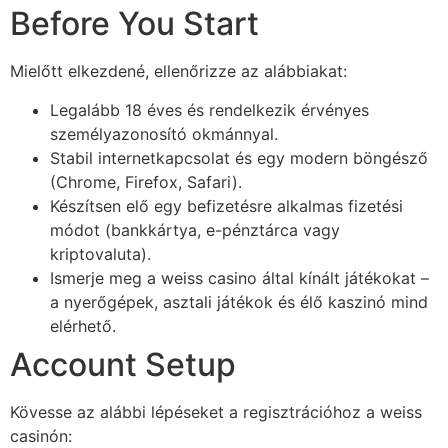
Before You Start
Mielőtt elkezdené, ellenőrizze az alábbiakat:
Legalább 18 éves és rendelkezik érvényes
személyazonosító okmánnyal.
Stabil internetkapcsolat és egy modern böngésző
(Chrome, Firefox, Safari).
Készítsen elő egy befizetésre alkalmas fizetési
módot (bankkártya, e-pénztárca vagy
kriptovaluta).
Ismerje meg a weiss casino által kínált játékokat –
a nyerőgépek, asztali játékok és élő kaszinó mind
elérhető.
Account Setup
Kövesse az alábbi lépéseket a regisztrációhoz a weiss
casinón: