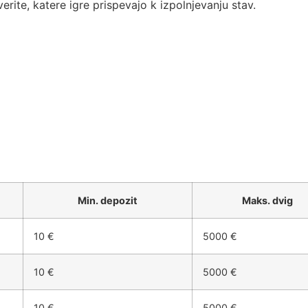
rite, katere igre prispevajo k izpolnjevanju stav.
Min. depozit
Maks. dvig
10 €
5000 €
10 €
5000 €
10 €
5000 €