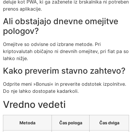
deluje kot PWA, ki ga zaženete iz brskalnika ni potreben
prenos aplikacije.
Ali obstajajo dnevne omejitve
pologov?
Omejitve so odvisne od izbrane metode. Pri
kriptovalutah običajno ni dnevnih omejitev, pri fiat pa so
lahko nižje.
Kako preverim stavno zahtevo?
Odprite meni »Bonusi« in preverite odstotek izpolnitve.
Do nje lahko dostopate kadarkoli.
Vredno vedeti
Metoda
Čas pologa
Čas dviga