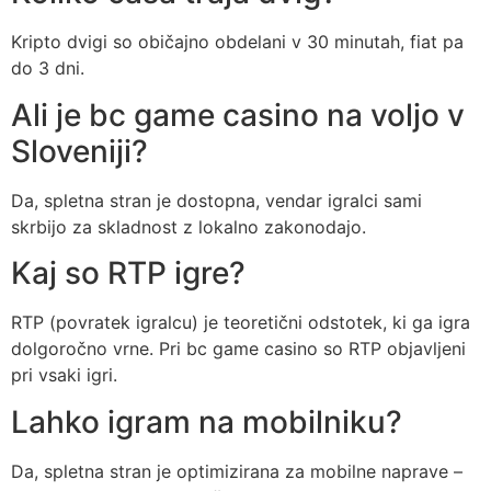
Kripto dvigi so običajno obdelani v 30 minutah, fiat pa
do 3 dni.
Ali je bc game casino na voljo v
Sloveniji?
Da, spletna stran je dostopna, vendar igralci sami
skrbijo za skladnost z lokalno zakonodajo.
Kaj so RTP igre?
RTP (povratek igralcu) je teoretični odstotek, ki ga igra
dolgoročno vrne. Pri bc game casino so RTP objavljeni
pri vsaki igri.
Lahko igram na mobilniku?
Da, spletna stran je optimizirana za mobilne naprave –