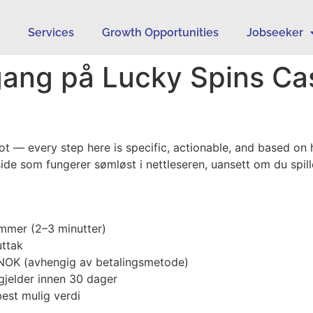
s
Services
Growth Opportunities
Jobseeker
gang på Lucky Spins Ca
ot — every step here is specific, actionable, and based on
ide som fungerer sømløst i nettleseren, uansett om du spiller
mmer (2–3 minutter)
uttak
NOK (avhengig av betalingsmetode)
gjelder innen 30 dager
best mulig verdi