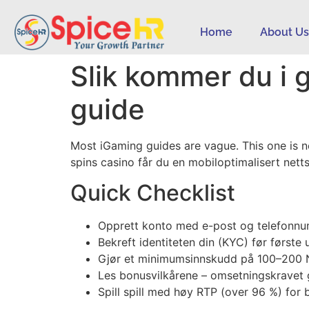
Home
About U
Slik kommer du i 
guide
Most iGaming guides are vague. This one is n
spins casino får du en mobiloptimalisert netts
Quick Checklist
Opprett konto med e-post og telefonnu
Bekreft identiteten din (KYC) før første 
Gjør et minimumsinnskudd på 100–200 
Les bonusvilkårene – omsetningskravet 
Spill spill med høy RTP (over 96 %) for 