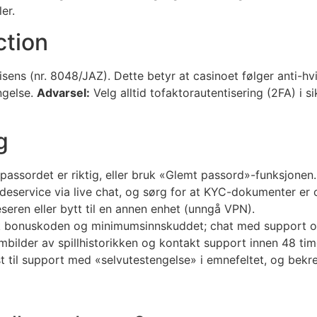
er.
ction
ens (nr. 8048/JAZ). Dette betyr at casinoet følger anti-hvit
ngelse.
Advarsel:
Velg alltid tofaktorautentisering (2FA) i s
g
passordet er riktig, eller bruk «Glemt passord»-funksjonen.
ndeservice via live chat, og sørg for at KYC-dokumenter er 
eseren eller bytt til en annen enhet (unngå VPN).
kk bonuskoden og minimumsinnskuddet; chat med support 
mbilder av spillhistorikken og kontakt support innen 48 tim
 til support med «selvutestengelse» i emnefeltet, og bekref