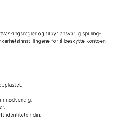
vaskingsregler og tilbyr ansvarlig spilling-
ikkerhetsinnstillingene for å beskytte kontoen
opplastet.
om nødvendig.
er.
t identiteten din.