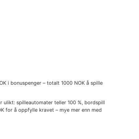
OK i bonuspenger – totalt 1000 NOK å spille
likt: spilleautomater teller 100 %, bordspill
NOK for å oppfylle kravet – mye mer enn med