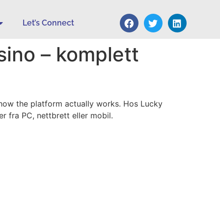
Let’s Connect
sino – komplett
 how the platform actually works. Hos Lucky
 fra PC, nettbrett eller mobil.