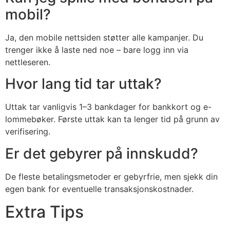
mobil?
Ja, den mobile nettsiden støtter alle kampanjer. Du
trenger ikke å laste ned noe – bare logg inn via
nettleseren.
Hvor lang tid tar uttak?
Uttak tar vanligvis 1–3 bankdager for bankkort og e-
lommebøker. Første uttak kan ta lenger tid på grunn av
verifisering.
Er det gebyrer på innskudd?
De fleste betalingsmetoder er gebyrfrie, men sjekk din
egen bank for eventuelle transaksjonskostnader.
Extra Tips