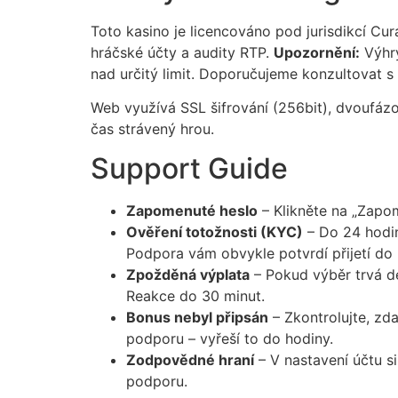
Toto kasino je licencováno pod jurisdikcí Cu
hráčské účty a audity RTP.
Upozornění:
Výhry
nad určitý limit. Doporučujeme konzultovat
Web využívá SSL šifrování (256bit), dvoufázov
čas strávený hrou.
Support Guide
Zapomenuté heslo
– Klikněte na „Zapomn
Ověření totožnosti (KYC)
– Do 24 hodin
Podpora vám obvykle potvrdí přijetí do 
Zpožděná výplata
– Pokud výběr trvá d
Reakce do 30 minut.
Bonus nebyl připsán
– Zkontrolujte, zda
podporu – vyřeší to do hodiny.
Zodpovědné hraní
– V nastavení účtu si
podporu.