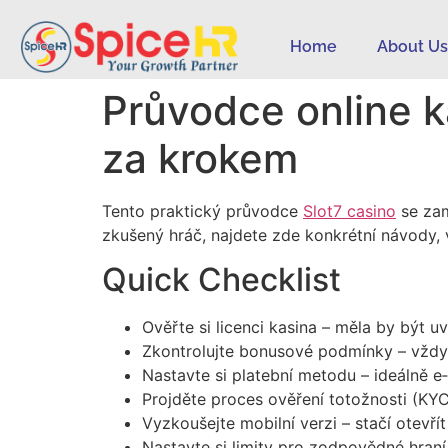
Home
About U
Průvodce online k
za krokem
Tento praktický průvodce
Slot7 casino
se zam
zkušený hráč, najdete zde konkrétní návody, v
Quick Checklist
Ověřte si licenci kasina – měla by být 
Zkontrolujte bonusové podmínky – vždy 
Nastavte si platební metodu – ideálně e
Projděte proces ověření totožnosti (KYC
Vyzkoušejte mobilní verzi – stačí otevřít
Nastavte si limity pro zodpovědné hraní