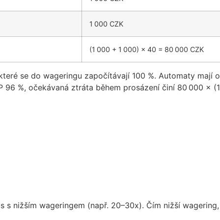
1 000 CZK
(1 000 + 1 000) × 40 = 80 000 CZK
které se do wageringu započítávají 100 %. Automaty mají ob
 96 %, očekávaná ztráta během prosázení činí 80 000 × (1
us s nižším wageringem (např. 20–30x). Čím nižší wagering, 