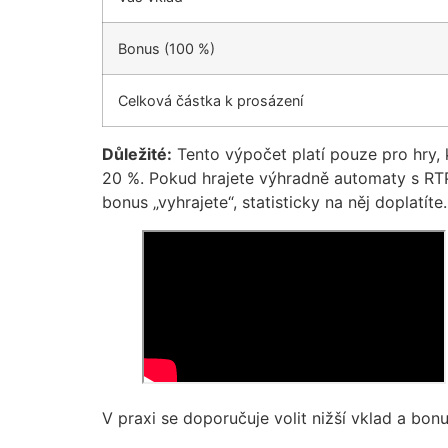
Bonus (100 %)
Celková částka k prosázení
Důležité:
Tento výpočet platí pouze pro hry, 
20 %. Pokud hrajete výhradně automaty s RTP
bonus „vyhrajete“, statisticky na něj doplatíte.
V praxi se doporučuje volit nižší vklad a bon