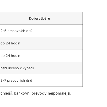
Doba výběru
2–5 pracovních dnů
do 24 hodin
do 24 hodin
není určeno k výběru
3–7 pracovních dnů
chlejší, bankovní převody nejpomalejší.