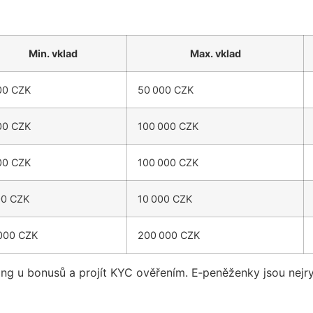
Min. vklad
Max. vklad
00 CZK
50 000 CZK
00 CZK
100 000 CZK
00 CZK
100 000 CZK
00 CZK
10 000 CZK
 000 CZK
200 000 CZK
ring u bonusů a projít KYC ověřením. E‑peněženky jsou nejry