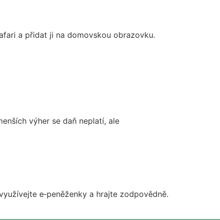
afari a přidat ji na domovskou obrazovku.
enších výher se daň neplatí, ale
, využívejte e‑peněženky a hrajte zodpovědně.