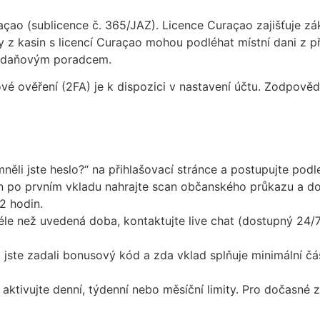
raçao (sublicence č. 365/JAZ). Licence Curaçao zajišťuje zá
 z kasin s licencí Curaçao mohou podléhat místní dani z př
 s daňovým poradcem.
é ověření (2FA) je k dispozici v nastavení účtu. Zodpovědn
ěli jste heslo?“ na přihlašovací stránce a postupujte podle
 po prvním vkladu nahrajte scan občanského průkazu a dokla
2 hodin.
éle než uvedená doba, kontaktujte live chat (dostupný 24
 jste zadali bonusový kód a zda vklad splňuje minimální čá
 aktivujte denní, týdenní nebo měsíční limity. Pro dočasné 