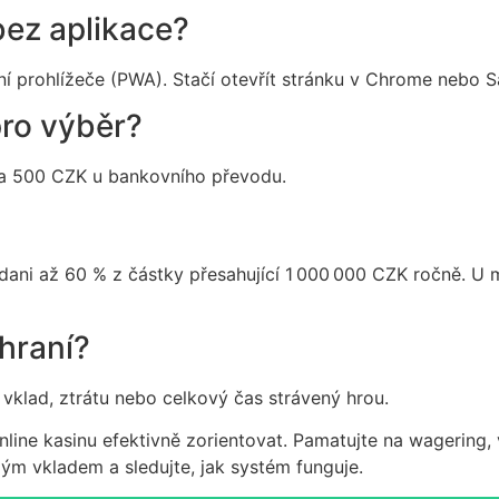
bez aplikace?
ní prohlížeče (PWA). Stačí otevřít stránku v Chrome nebo S
pro výběr?
 a 500 CZK u bankovního převodu.
dani až 60 % z částky přesahující 1 000 000 CZK ročně. U m
 hraní?
 vklad, ztrátu nebo celkový čas strávený hrou.
nline kasinu efektivně zorientovat. Pamatujte na wagering
lým vkladem a sledujte, jak systém funguje.