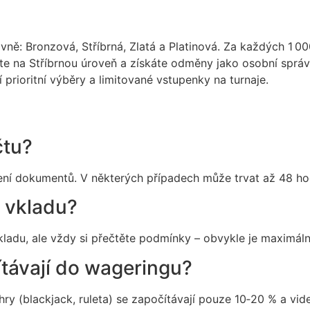
vně: Bronzová, Stříbrná, Zlatá a Platinová. Za každých 1
e na Stříbrnou úroveň a získáte odměny jako osobní správc
 prioritní výběry a limitované vstupenky na turnaje.
čtu?
ní dokumentů. V některých případech může trvat až 48 ho
 vkladu?
kladu, ale vždy si přečtěte podmínky – obvykle je maximál
ítávají do wageringu?
hry (blackjack, ruleta) se započítávají pouze 10‑20 % a vi