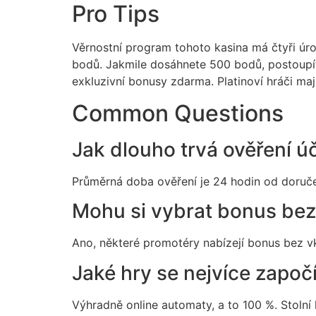
Pro Tips
Věrnostní program tohoto kasina má čtyři úro
bodů. Jakmile dosáhnete 500 bodů, postoupít
exkluzivní bonusy zdarma. Platinoví hráči mají
Common Questions
Jak dlouho trvá ověření ú
Průměrná doba ověření je 24 hodin od doruče
Mohu si vybrat bonus bez
Ano, některé promotéry nabízejí bonus bez v
Jaké hry se nejvíce započ
Výhradně online automaty, a to 100 %. Stolní 