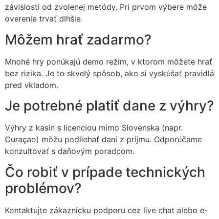
závislosti od zvolenej metódy. Pri prvom výbere môže
overenie trvať dlhšie.
Môžem hrať zadarmo?
Mnohé hry ponúkajú demo režim, v ktorom môžete hrať
bez rizika. Je to skvelý spôsob, ako si vyskúšať pravidlá
pred vkladom.
Je potrebné platiť dane z výhry?
Výhry z kasín s licenciou mimo Slovenska (napr.
Curaçao) môžu podliehať dani z príjmu. Odporúčame
konzultovať s daňovým poradcom.
Čo robiť v prípade technických
problémov?
Kontaktujte zákaznícku podporu cez live chat alebo e-