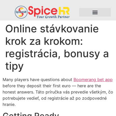
Online stávkovanie
krok za krokom:
registrácia, bonusy a
tipy
Many players have questions about
Boomerang bet app
before they deposit their first euro — here are the
honest answers. Táto príručka vás prevedie všetkým, čo
potrebujete vedieť, od registrácie až po zodpovedné
hranie.
Getting Ready