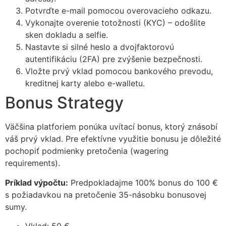
Potvrďte e-mail pomocou overovacieho odkazu.
Vykonajte overenie totožnosti (KYC) – odošlite
sken dokladu a selfie.
Nastavte si silné heslo a dvojfaktorovú
autentifikáciu (2FA) pre zvýšenie bezpečnosti.
Vložte prvý vklad pomocou bankového prevodu,
kreditnej karty alebo e-walletu.
Bonus Strategy
Väčšina platforiem ponúka uvítací bonus, ktorý znásobí
váš prvý vklad. Pre efektívne využitie bonusu je dôležité
pochopiť podmienky pretočenia (wagering
requirements).
Príklad výpočtu:
Predpokladajme 100% bonus do 100 €
s požiadavkou na pretočenie 35-násobku bonusovej
sumy.