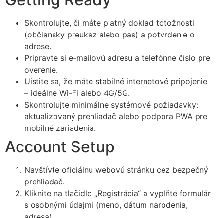
Skontrolujte, či máte platný doklad totožnosti
(občiansky preukaz alebo pas) a potvrdenie o
adrese.
Pripravte si e-mailovú adresu a telefónne číslo pre
overenie.
Uistite sa, že máte stabilné internetové pripojenie
– ideálne Wi-Fi alebo 4G/5G.
Skontrolujte minimálne systémové požiadavky:
aktualizovaný prehliadač alebo podpora PWA pre
mobilné zariadenia.
Account Setup
Navštívte oficiálnu webovú stránku cez bezpečný
prehliadač.
Kliknite na tlačidlo „Registrácia“ a vyplňte formulár
s osobnými údajmi (meno, dátum narodenia,
adresa).