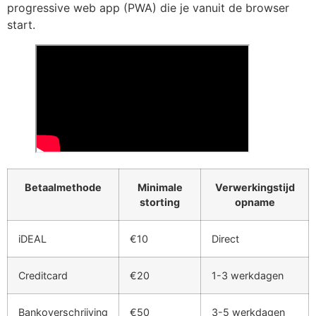
progressive web app (PWA) die je vanuit de browser
start.
Betaalmethode
Minimale
Verwerkingstijd
storting
opname
iDEAL
€10
Direct
Creditcard
€20
1-3 werkdagen
Bankoverschrijving
€50
3-5 werkdagen