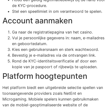
de KYC-procedure.
Stel een speellimiet in om verantwoord te spelen.
Account aanmaken
Ga naar de registratiepagina van het casino.
Vul je persoonlijke gegevens in: naam, e-mailadres
en geboortedatum.
Kies een gebruikersnaam en sterk wachtwoord.
Bevestig je e-mailadres via de ontvangen link.
Rond de KYC-identiteitsverificatie af door een
kopie van je paspoort of rijbewijs te uploaden.
Platform hoogtepunten
Het platform biedt een uitgebreide selectie spellen van
toonaangevende providers zoals NetEnt en
Microgaming. Mobiele spelers kunnen gebruikmaken
van de mobiel-geoptimaliseerde website of de