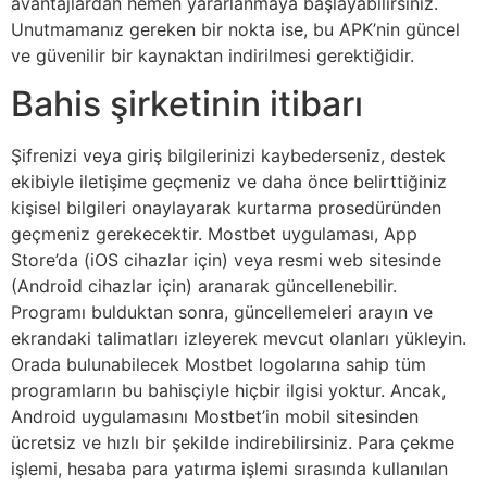
avantajlardan hemen yararlanmaya başlayabilirsiniz.
Unutmamanız gereken bir nokta ise, bu APK’nin güncel
ve güvenilir bir kaynaktan indirilmesi gerektiğidir.
Bahis şirketinin itibarı
Şifrenizi veya giriş bilgilerinizi kaybederseniz, destek
ekibiyle iletişime geçmeniz ve daha önce belirttiğiniz
kişisel bilgileri onaylayarak kurtarma prosedüründen
geçmeniz gerekecektir. Mostbet uygulaması, App
Store’da (iOS cihazlar için) veya resmi web sitesinde
(Android cihazlar için) aranarak güncellenebilir.
Programı bulduktan sonra, güncellemeleri arayın ve
ekrandaki talimatları izleyerek mevcut olanları yükleyin.
Orada bulunabilecek Mostbet logolarına sahip tüm
programların bu bahisçiyle hiçbir ilgisi yoktur. Ancak,
Android uygulamasını Mostbet’in mobil sitesinden
ücretsiz ve hızlı bir şekilde indirebilirsiniz. Para çekme
işlemi, hesaba para yatırma işlemi sırasında kullanılan