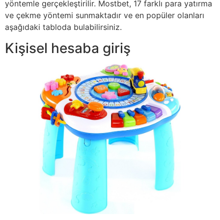
yöntemle gerçekleştirilir. Mostbet, 17 farklı para yatırma
ve çekme yöntemi sunmaktadır ve en popüler olanları
aşağıdaki tabloda bulabilirsiniz.
Kişisel hesaba giriş