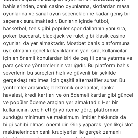
bahislerinden, canlı casino oyunlarına, slotlardan masa
oyunlarına ve sanal oyun seçeneklerine kadar geniş bir
seçenek sunulmaktadır. Bunların içinde futbol,
basketbol, tenis gibi popüler spor dallarının yanı sıra,
poker, baccarat, blackjack ve rulet gibi klasik casino
oyunları da yer almaktadır. Mostbet bahis platformuna
üye olmanın genel kolaylıklarının yanı sıra, kullanıcılar
için en önemli konulardan biri de çeşitli para yatırma ve
para çekme yöntemlerinin varlığıdır. Bu platform bahis
severlerin bu süreçleri hızlı ve güvenli bir şekilde
gerçekleştirebilmesi için çeşitli alternatifler sunar. Bu
yöntemler arasında; elektronik cüzdanlar, banka
havalesi, kredi kartları ve ön ödemeli kartlar gibi güncel
ve popüler ödeme araçları yer almaktadır. Her bir
kullanıcının tercih ettiği yönteme göre, platformun
sunduğu minimum ve maksimum limitler hakkında da
bilgi sahibi olması önemlidir. Giriş yaparak, yenilikçi slot
makinelerinden canlı krupiyerler ile gerçek zamanlı