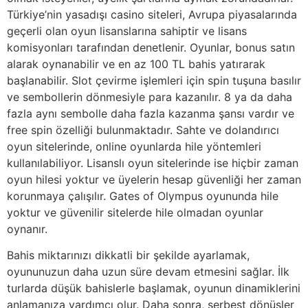
Türkiye’nin yasadışı casino siteleri, Avrupa piyasalarında
geçerli olan oyun lisanslarına sahiptir ve lisans
komisyonları tarafından denetlenir. Oyunlar, bonus satın
alarak oynanabilir ve en az 100 TL bahis yatırarak
başlanabilir. Slot çevirme işlemleri için spin tuşuna basılır
ve sembollerin dönmesiyle para kazanılır. 8 ya da daha
fazla aynı sembolle daha fazla kazanma şansı vardır ve
free spin özelliği bulunmaktadır. Sahte ve dolandırıcı
oyun sitelerinde, online oyunlarda hile yöntemleri
kullanılabiliyor. Lisanslı oyun sitelerinde ise hiçbir zaman
oyun hilesi yoktur ve üyelerin hesap güvenliği her zaman
korunmaya çalışılır. Gates of Olympus oyununda hile
yoktur ve güvenilir sitelerde hile olmadan oyunlar
oynanır.
Bahis miktarınızı dikkatli bir şekilde ayarlamak,
oyununuzun daha uzun süre devam etmesini sağlar. İlk
turlarda düşük bahislerle başlamak, oyunun dinamiklerini
anlamanıza yardımcı olur. Daha sonra, serbest dönüşler