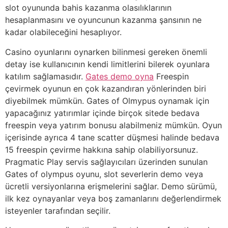
slot oyununda bahis kazanma olasılıklarının
hesaplanmasını ve oyuncunun kazanma şansının ne
kadar olabileceğini hesaplıyor.
Casino oyunlarını oynarken bilinmesi gereken önemli
detay ise kullanıcının kendi limitlerini bilerek oyunlara
katılım sağlamasıdır.
Gates demo oyna
Freespin
çevirmek oyunun en çok kazandıran yönlerinden biri
diyebilmek mümkün. Gates of Olmypus oynamak için
yapacağınız yatırımlar içinde birçok sitede bedava
freespin veya yatırım bonusu alabilmeniz mümkün. Oyun
içerisinde ayrıca 4 tane scatter düşmesi halinde bedava
15 freespin çevirme hakkına sahip olabiliyorsunuz.
Pragmatic Play servis sağlayıcıları üzerinden sunulan
Gates of olympus oyunu, slot severlerin demo veya
ücretli versiyonlarına erişmelerini sağlar. Demo sürümü,
ilk kez oynayanlar veya boş zamanlarını değerlendirmek
isteyenler tarafından seçilir.