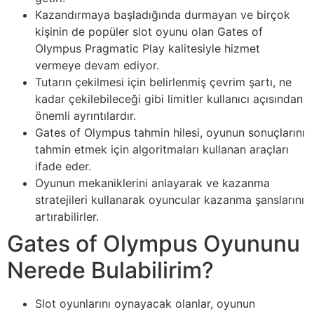
Kazandırmaya başladığında durmayan ve birçok
kişinin de popüler slot oyunu olan Gates of
Olympus Pragmatic Play kalitesiyle hizmet
vermeye devam ediyor.
Tutarın çekilmesi için belirlenmiş çevrim şartı, ne
kadar çekilebileceği gibi limitler kullanıcı açısından
önemli ayrıntılardır.
Gates of Olympus tahmin hilesi, oyunun sonuçlarını
tahmin etmek için algoritmaları kullanan araçları
ifade eder.
Oyunun mekaniklerini anlayarak ve kazanma
stratejileri kullanarak oyuncular kazanma şanslarını
artırabilirler.
Gates of Olympus Oyununu
Nerede Bulabilirim?
Slot oyunlarını oynayacak olanlar, oyunun