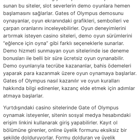
sunan bu siteler, slot severlerin demo oyunlara hemen
başlamasını sağlarlar. Gates of Olympus demosunu
oynayanlar, oyun ekranındaki grafikleri, sembolleri ve
çarpan oranlarını inceleyebilirler. Oyun deneyimlerini
artırmak isteyen casino siteleri, demo oyun sürümlerini
“eğlence için oyna” gibi farklı seçeneklerle sunarlar.
Demo hizmeti sunmayan oyun sitelerinde ise deneme
bonusları ile belli bir süre ücretsiz oyun oynanabilir.
Demo oyunlarıyla tecrübe kazananlar, bahis ödemeleri
yaparak para kazanmak üzere oyun oynamaya başlarlar.
Gates of Olympus nasıl kazanılır ve oyun kuralları
hakkında bilgi edinenler, kazanç elde etmek için adımlar
atmaya başlarlar.
Yurtdışındaki casino sitelerinde Gate of Olympus
oynamak isteyenler, sitenin sosyal medya hesabındaki
erişim linkini kullanarak giriş yapabilirler. Kayıt ol
bölümüne girenler, online üyelik formunu eksiksiz bir
şekilde dolduruyorlar. Formu dolduran ve üyelik