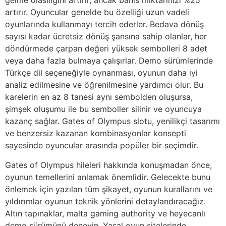
gelme olasılığını artırır, ancak bahis miktarınızı %25
artırır. Oyuncular genelde bu özelliği uzun vadeli
oyunlarında kullanmayı tercih ederler. Bedava dönüş
sayısı kadar ücretsiz dönüş şansına sahip olanlar, her
döndürmede çarpan değeri yüksek sembolleri 8 adet
veya daha fazla bulmaya çalışırlar. Demo sürümlerinde
Türkçe dil seçeneğiyle oynanması, oyunun daha iyi
analiz edilmesine ve öğrenilmesine yardımcı olur. Bu
karelerin en az 8 tanesi aynı sembolden oluşursa,
şimşek oluşumu ile bu semboller silinir ve oyuncuya
kazanç sağlar. Gates of Olympus slotu, yenilikçi tasarımı
ve benzersiz kazanan kombinasyonlar konsepti
sayesinde oyuncular arasında popüler bir seçimdir.
Gates of Olympus hileleri hakkında konuşmadan önce,
oyunun temellerini anlamak önemlidir. Gelecekte bunu
önlemek için yazılan tüm şikayet, oyunun kurallarını ve
yıldırımlar oyunun teknik yönlerini detaylandıracağız.
Altın tapınaklar, malta gaming authority ve heyecanlı
demo sürümünü deneyin. Yasal oyun sitelerinde