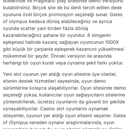
sitelerinde ve Pragmatic play sitesinde demo versiyonu
bulabilirsiniz. Birçok site de bu denli tercih edilen dede
oyununa özel birçok promosyon seçeneği sunar. Gates
of olympus bedava dönüş alabileceğiniz ve ayrıca
oyunda scatter yani birden fazla dönüş
kazanabileceğiniz şahane bir oyundur. 8 simgenin
eşleşmesi halinde kazanç sağlayan oyuncunun 1000X
gibi büyük bir çarpanla eşleşerek kazancını yükseltmesi
mükemmel bir şeydir. Önceki versiyon ile arasında
herhangi bir oyun kuralı veya oynama şekli farkı yoktur.
Yeni slot oyunun yer aldığı oyun sitesine üye olanlar,
sitenin destek hizmetleri sayesinde, oyun demo
sürümlerine kolayca ulaşabiliyorlar. Oyun sitesinde demo
seçeneği yoksa, kullanıcılar oyun sağlayıcıların sitelerine
yönlendirilerek, ücretsiz oyunlarını da güvenli bir şekilde
oynayabiliyorlar. Casino slot oyunlarını oynamak
isteyenler, oyunun yer aldığı oyun sitesini seçerler. Gates
of Olympus nereden oynanır araştırmalarında, oyun