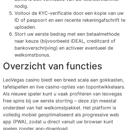
nodig.
Voltooi de KYC-verificatie door een kopie van uw
ID of paspoort en een recente rekeningafschrift te
uploaden.
Stort uw eerste bedrag met een betaalmethode
naar keuze (bijvoorbeeld iDEAL, creditcard of
bankoverschrijving) en activeer eventueel de
welkomstbonus.
Overzicht van functies
LeoVegas casino biedt een breed scala aan gokkasten,
tafelspellen en live casino-opties van topontwikkelaars.
Als nieuwe speler kunt u vaak profiteren van leovegas
free spins bij uw eerste storting – deze zijn meestal
onderdeel van het welkomstpakket. Het platform is
volledig mobiel geoptimaliseerd als progressive web
app (PWA), zodat u direct vanuit uw browser kunt
spelen zonder app-download.