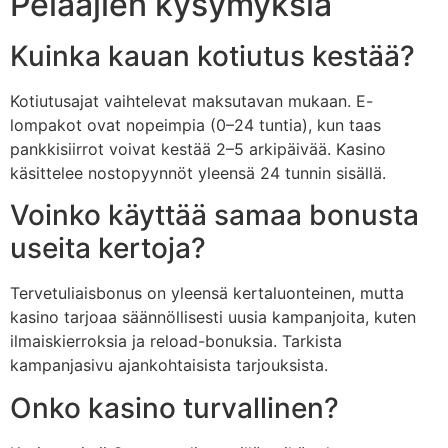
Pelaajien kysymyksiä
Kuinka kauan kotiutus kestää?
Kotiutusajat vaihtelevat maksutavan mukaan. E-
lompakot ovat nopeimpia (0–24 tuntia), kun taas
pankkisiirrot voivat kestää 2–5 arkipäivää. Kasino
käsittelee nostopyynnöt yleensä 24 tunnin sisällä.
Voinko käyttää samaa bonusta
useita kertoja?
Tervetuliaisbonus on yleensä kertaluonteinen, mutta
kasino tarjoaa säännöllisesti uusia kampanjoita, kuten
ilmaiskierroksia ja reload-bonuksia. Tarkista
kampanjasivu ajankohtaisista tarjouksista.
Onko kasino turvallinen?