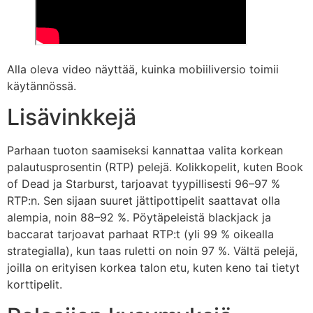
Alla oleva video näyttää, kuinka mobiiliversio toimii
käytännössä.
Lisävinkkejä
Parhaan tuoton saamiseksi kannattaa valita korkean
palautusprosentin (RTP) pelejä. Kolikkopelit, kuten Book
of Dead ja Starburst, tarjoavat tyypillisesti 96–97 %
RTP:n. Sen sijaan suuret jättipottipelit saattavat olla
alempia, noin 88–92 %. Pöytäpeleistä blackjack ja
baccarat tarjoavat parhaat RTP:t (yli 99 % oikealla
strategialla), kun taas ruletti on noin 97 %. Vältä pelejä,
joilla on erityisen korkea talon etu, kuten keno tai tietyt
korttipelit.