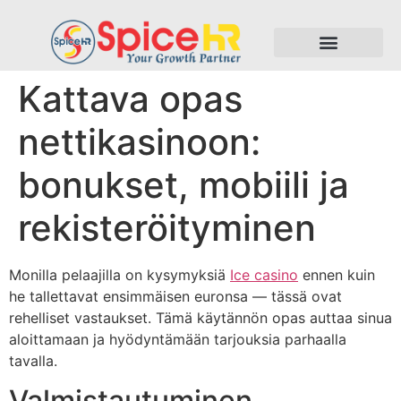
Kattava opas
nettikasinoon:
bonukset, mobiili ja
rekisteröityminen
Monilla pelaajilla on kysymyksiä
Ice casino
ennen kuin
he tallettavat ensimmäisen euronsa — tässä ovat
rehelliset vastaukset. Tämä käytännön opas auttaa sinua
aloittamaan ja hyödyntämään tarjouksia parhaalla
tavalla.
Valmistautuminen