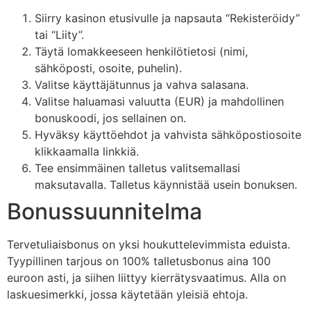
Siirry kasinon etusivulle ja napsauta “Rekisteröidy”
tai “Liity”.
Täytä lomakkeeseen henkilötietosi (nimi,
sähköposti, osoite, puhelin).
Valitse käyttäjätunnus ja vahva salasana.
Valitse haluamasi valuutta (EUR) ja mahdollinen
bonuskoodi, jos sellainen on.
Hyväksy käyttöehdot ja vahvista sähköpostiosoite
klikkaamalla linkkiä.
Tee ensimmäinen talletus valitsemallasi
maksutavalla. Talletus käynnistää usein bonuksen.
Bonussuunnitelma
Tervetuliaisbonus on yksi houkuttelevimmista eduista.
Tyypillinen tarjous on 100% talletusbonus aina 100
euroon asti, ja siihen liittyy kierrätysvaatimus. Alla on
laskuesimerkki, jossa käytetään yleisiä ehtoja.