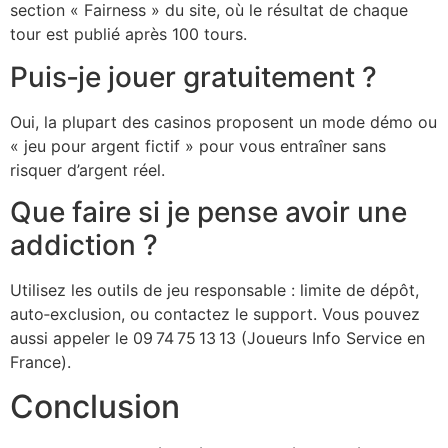
section « Fairness » du site, où le résultat de chaque
tour est publié après 100 tours.
Puis‑je jouer gratuitement ?
Oui, la plupart des casinos proposent un mode démo ou
« jeu pour argent fictif » pour vous entraîner sans
risquer d’argent réel.
Que faire si je pense avoir une
addiction ?
Utilisez les outils de jeu responsable : limite de dépôt,
auto‑exclusion, ou contactez le support. Vous pouvez
aussi appeler le 09 74 75 13 13 (Joueurs Info Service en
France).
Conclusion