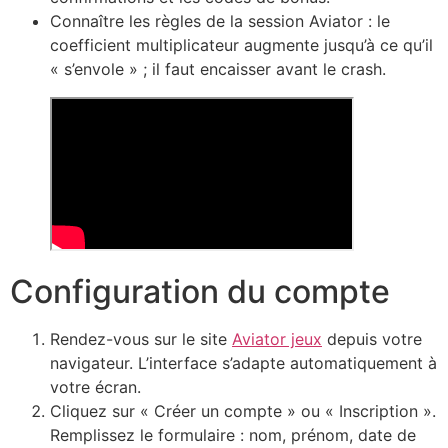
Connaître les règles de la session Aviator : le
coefficient multiplicateur augmente jusqu’à ce qu’il
« s’envole » ; il faut encaisser avant le crash.
Configuration du compte
Rendez-vous sur le site
Aviator jeux
depuis votre
navigateur. L’interface s’adapte automatiquement à
votre écran.
Cliquez sur « Créer un compte » ou « Inscription ».
Remplissez le formulaire : nom, prénom, date de