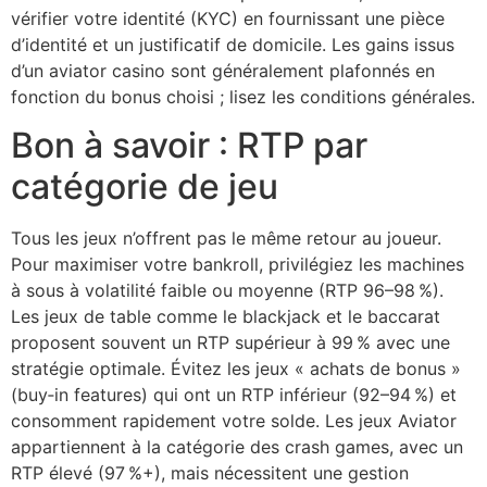
vérifier votre identité (KYC) en fournissant une pièce
d’identité et un justificatif de domicile. Les gains issus
d’un aviator casino sont généralement plafonnés en
fonction du bonus choisi ; lisez les conditions générales.
Bon à savoir : RTP par
catégorie de jeu
Tous les jeux n’offrent pas le même retour au joueur.
Pour maximiser votre bankroll, privilégiez les machines
à sous à volatilité faible ou moyenne (RTP 96–98 %).
Les jeux de table comme le blackjack et le baccarat
proposent souvent un RTP supérieur à 99 % avec une
stratégie optimale. Évitez les jeux « achats de bonus »
(buy‑in features) qui ont un RTP inférieur (92–94 %) et
consomment rapidement votre solde. Les jeux Aviator
appartiennent à la catégorie des crash games, avec un
RTP élevé (97 %+), mais nécessitent une gestion