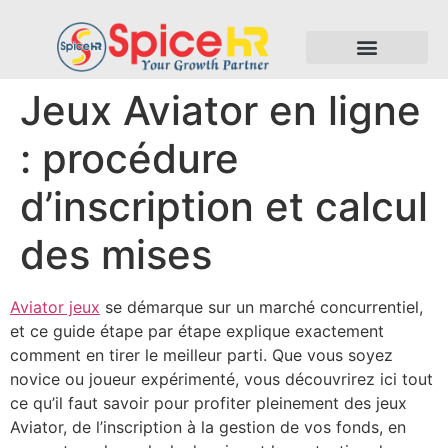
Jeux Aviator en ligne
: procédure
d’inscription et calcul
des mises
Aviator jeux
se démarque sur un marché concurrentiel,
et ce guide étape par étape explique exactement
comment en tirer le meilleur parti. Que vous soyez
novice ou joueur expérimenté, vous découvrirez ici tout
ce qu’il faut savoir pour profiter pleinement des jeux
Aviator, de l’inscription à la gestion de vos fonds, en