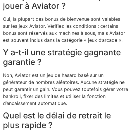
jouer à Aviator ?
Oui, la plupart des bonus de bienvenue sont valables
sur les jeux Aviator. Vérifiez les conditions : certains
bonus sont réservés aux machines à sous, mais Aviator
est souvent inclus dans la catégorie « jeux d’arcade ».
Y a‑t‑il une stratégie gagnante
garantie ?
Non, Aviator est un jeu de hasard basé sur un
générateur de nombres aléatoires. Aucune stratégie ne
peut garantir un gain. Vous pouvez toutefois gérer votre
bankroll, fixer des limites et utiliser la fonction
d’encaissement automatique.
Quel est le délai de retrait le
plus rapide ?