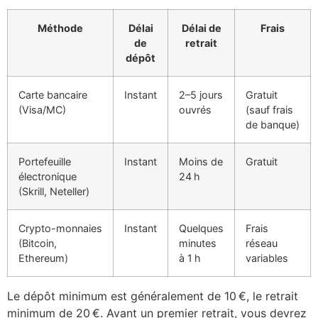
Méthode
Délai
Délai de
Frais
de
retrait
dépôt
Carte bancaire
Instant
2–5 jours
Gratuit
(Visa/MC)
ouvrés
(sauf frais
de banque)
Portefeuille
Instant
Moins de
Gratuit
électronique
24 h
(Skrill, Neteller)
Crypto-monnaies
Instant
Quelques
Frais
(Bitcoin,
minutes
réseau
Ethereum)
à 1 h
variables
Le dépôt minimum est généralement de 10 €, le retrait
minimum de 20 €. Avant un premier retrait, vous devrez