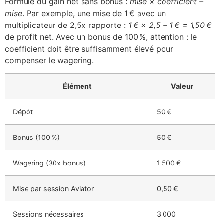
Formule du gain net sans bonus :
mise × coefficient –
mise
. Par exemple, une mise de 1 € avec un
multiplicateur de 2,5x rapporte :
1 € × 2,5 – 1 € = 1,50 €
de profit net. Avec un bonus de 100 %, attention : le
coefficient doit être suffisamment élevé pour
compenser le wagering.
Élément
Valeur
Dépôt
50 €
Bonus (100 %)
50 €
Wagering (30x bonus)
1 500 €
Mise par session Aviator
0,50 €
Sessions nécessaires
3 000