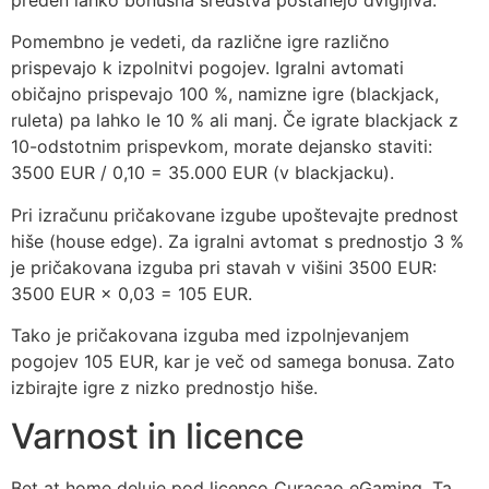
Pomembno je vedeti, da različne igre različno
prispevajo k izpolnitvi pogojev. Igralni avtomati
običajno prispevajo 100 %, namizne igre (blackjack,
ruleta) pa lahko le 10 % ali manj. Če igrate blackjack z
10-odstotnim prispevkom, morate dejansko staviti:
3500 EUR / 0,10 = 35.000 EUR (v blackjacku).
Pri izračunu pričakovane izgube upoštevajte prednost
hiše (house edge). Za igralni avtomat s prednostjo 3 %
je pričakovana izguba pri stavah v višini 3500 EUR:
3500 EUR × 0,03 = 105 EUR.
Tako je pričakovana izguba med izpolnjevanjem
pogojev 105 EUR, kar je več od samega bonusa. Zato
izbirajte igre z nizko prednostjo hiše.
Varnost in licence
Bet at home deluje pod licenco Curacao eGaming. Ta