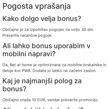
Pogosta vprašanja
Kako dolgo velja bonus?
Običajno je za izpolnitev pogojev na voljo 30 dni.
Preverite natančne pogoje.
Ali lahko bonus uporabim v
mobilni napravi?
Da, Bet at home je optimizirana za mobilne brskalnike in
deluje kot PWA. Dodate jo lahko na začetni zaslon.
Kaj je najmanjši polog za
bonus?
Običajno znaša 10 EUR, vendar preverite promocijo.