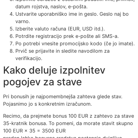
datum rojstva, naslov, e-pošta.
Ustvarite uporabniško ime in geslo. Geslo naj bo
varno.
Izberite valuto računa (EUR, USD itd.).
Potrdite registracijo prek e-pošte ali SMS-a.
Po potrebi vnesite promocijsko kodo (če jo imate).
Prvič se prijavite in sledite navodilom za
verifikacijo.
Kako deluje izpolnitev
pogojev za stave
Pri bonusih je najpomembnejša zahteva glede stav.
Pojasnimo jo s konkretnim izračunom.
Recimo, da prejmete bonus 100 EUR z zahtevo za stave
35-kratnik bonusa. To pomeni, da morate stavit skupno
100 EUR × 35 = 3500 EUR
preden lahko bonusna sredstva postanejo dvigljiva.