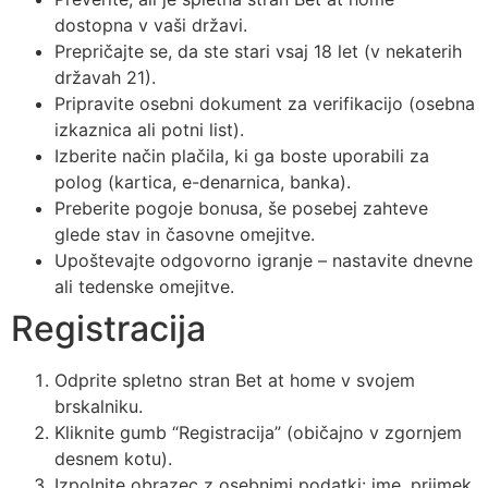
dostopna v vaši državi.
Prepričajte se, da ste stari vsaj 18 let (v nekaterih
državah 21).
Pripravite osebni dokument za verifikacijo (osebna
izkaznica ali potni list).
Izberite način plačila, ki ga boste uporabili za
polog (kartica, e-denarnica, banka).
Preberite pogoje bonusa, še posebej zahteve
glede stav in časovne omejitve.
Upoštevajte odgovorno igranje – nastavite dnevne
ali tedenske omejitve.
Registracija
Odprite spletno stran Bet at home v svojem
brskalniku.
Kliknite gumb “Registracija” (običajno v zgornjem
desnem kotu).
Izpolnite obrazec z osebnimi podatki: ime, priimek,