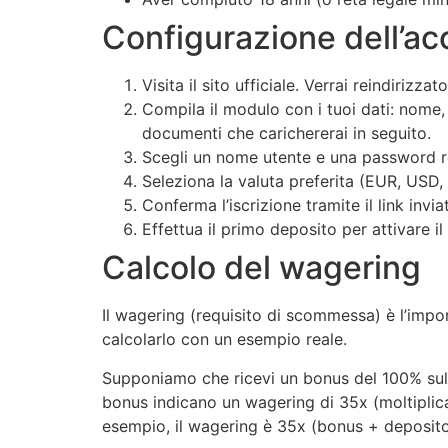
Configurazione dell’ac
Visita il sito ufficiale. Verrai reindirizza
Compila il modulo con i tuoi dati: nome,
documenti che carichererai in seguito.
Scegli un nome utente e una password ro
Seleziona la valuta preferita (EUR, USD,
Conferma l’iscrizione tramite il link invi
Effettua il primo deposito per attivare i
Calcolo del wagering
Il wagering (requisito di scommessa) è l’imp
calcolarlo con un esempio reale.
Supponiamo che ricevi un bonus del 100% sul p
bonus indicano un wagering di 35x (moltiplic
esempio, il wagering è 35x (bonus + deposito