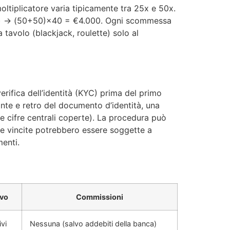
 moltiplicatore varia tipicamente tra 25x e 50x.
to) → (50+50)×40 = €4.000. Ogni scommessa
a tavolo (blackjack, roulette) solo al
 verifica dell’identità (KYC) prima del primo
ronte e retro del documento d’identità, una
e cifre centrali coperte). La procedura può
 le vincite potrebbero essere soggette a
enti.
evo
Commissioni
ivi
Nessuna (salvo addebiti della banca)