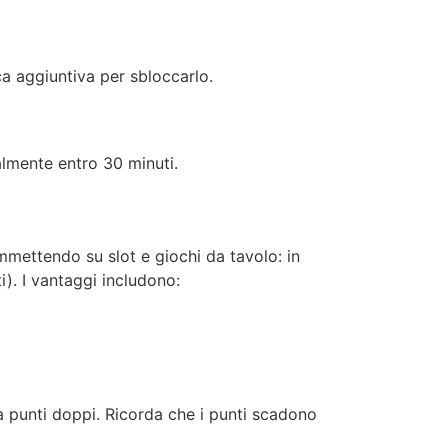
ca aggiuntiva per sbloccarlo.
almente entro 30 minuti.
mmettendo su slot e giochi da tavolo: in
). I vantaggi includono:
a punti doppi. Ricorda che i punti scadono