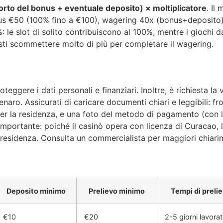
orto del bonus + eventuale deposito) × moltiplicatore
. Il
nus €50 (100% fino a €100), wagering 40x (bonus+deposi
: le slot di solito contribuiscono al 100%, mentre i giochi d
sti scommettere molto di più per completare il wagering.
teggere i dati personali e finanziari. Inoltre, è richiesta la
denaro. Assicurati di caricare documenti chiari e leggibili: f
per la residenza, e una foto del metodo di pagamento (con l
 Importante: poiché il casinò opera con licenza di Curacao,
 residenza. Consulta un commercialista per maggiori chiarim
Deposito minimo
Prelievo minimo
Tempi di preli
€10
€20
2-5 giorni lavorat