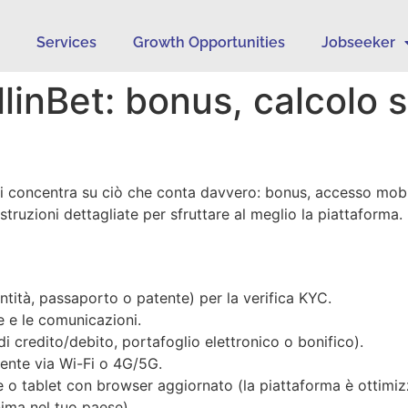
s
Services
Growth Opportunities
Jobseeker
AllinBet: bonus, calcol
i concentra su ciò che conta davvero: bonus, accesso mobil
struzioni dettagliate per sfruttare al meglio la piattaforma.
ntità, passaporto o patente) per la verifica KYC.
ne e le comunicazioni.
 credito/debito, portafoglio elettronico o bonifico).
mente via Wi-Fi o 4G/5G.
 o tablet con browser aggiornato (la piattaforma è ottimiz
nima nel tuo paese).