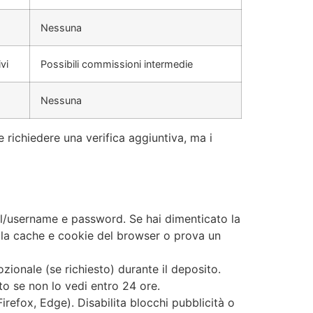
Nessuna
vi
Possibili commissioni intermedie
Nessuna
e richiedere una verifica aggiuntiva, ma i
il/username e password. Se hai dimenticato la
ella cache e cookie del browser o prova un
ozionale (se richiesto) durante il deposito.
to se non lo vedi entro 24 ore.
refox, Edge). Disabilita blocchi pubblicità o