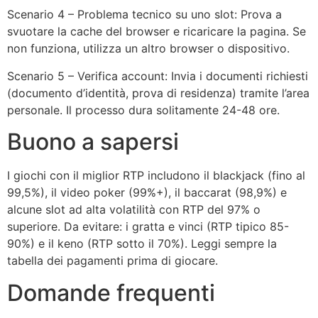
Scenario 4 – Problema tecnico su uno slot: Prova a
svuotare la cache del browser e ricaricare la pagina. Se
non funziona, utilizza un altro browser o dispositivo.
Scenario 5 – Verifica account: Invia i documenti richiesti
(documento d’identità, prova di residenza) tramite l’area
personale. Il processo dura solitamente 24-48 ore.
Buono a sapersi
I giochi con il miglior RTP includono il blackjack (fino al
99,5%), il video poker (99%+), il baccarat (98,9%) e
alcune slot ad alta volatilità con RTP del 97% o
superiore. Da evitare: i gratta e vinci (RTP tipico 85-
90%) e il keno (RTP sotto il 70%). Leggi sempre la
tabella dei pagamenti prima di giocare.
Domande frequenti