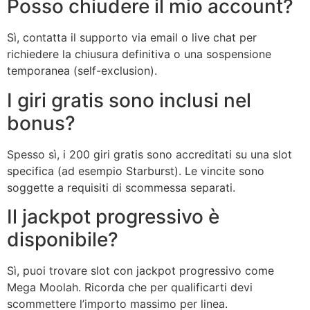
Posso chiudere il mio account?
Sì, contatta il supporto via email o live chat per
richiedere la chiusura definitiva o una sospensione
temporanea (self-exclusion).
I giri gratis sono inclusi nel
bonus?
Spesso sì, i 200 giri gratis sono accreditati su una slot
specifica (ad esempio Starburst). Le vincite sono
soggette a requisiti di scommessa separati.
Il jackpot progressivo è
disponibile?
Sì, puoi trovare slot con jackpot progressivo come
Mega Moolah. Ricorda che per qualificarti devi
scommettere l’importo massimo per linea.