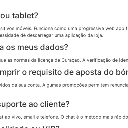
ou tablet?
positivos móveis. Funciona como uma progressive web app (
ssidade de descarregar uma aplicação da loja.
ra os meus dados?
egue as normas da licença de Curaçao. A verificação de iden
mprir o requisito de aposta do b
dos da sua conta. Algumas promoções permitem renunciar a
uporte ao cliente?
at ao vivo, email e telefone. O chat é o método mais rápid