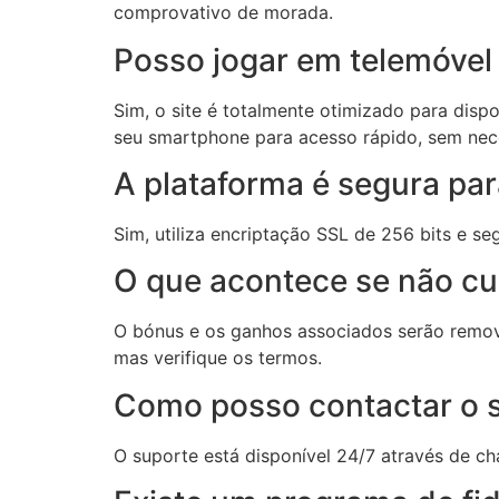
comprovativo de morada.
Posso jogar em telemóvel 
Sim, o site é totalmente otimizado para dis
seu smartphone para acesso rápido, sem nece
A plataforma é segura pa
Sim, utiliza encriptação SSL de 256 bits e s
O que acontece se não cu
O bónus e os ganhos associados serão removi
mas verifique os termos.
Como posso contactar o s
O suporte está disponível 24/7 através de ch