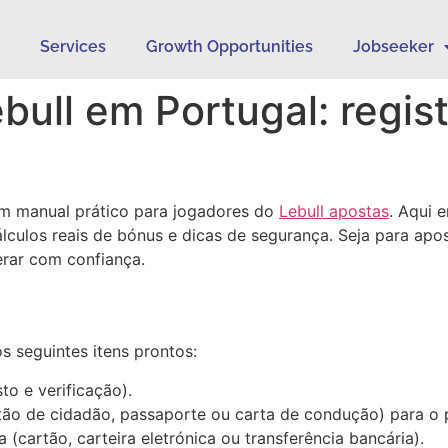
s
Services
Growth Opportunities
Jobseeker
bull em Portugal: regis
um manual prático para jogadores do
Lebull apostas
. Aqui 
lculos reais de bónus e dicas de segurança. Seja para apos
erar com confiança.
s seguintes itens prontos:
to e verificação).
rtão de cidadão, passaporte ou carta de condução) para o
cartão, carteira eletrónica ou transferência bancária).