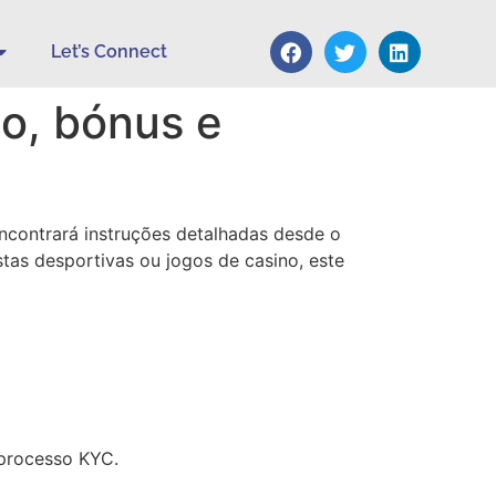
Let’s Connect
to, bónus e
encontrará instruções detalhadas desde o
tas desportivas ou jogos de casino, este
 processo KYC.