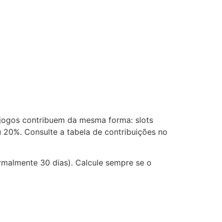
 jogos contribuem da mesma forma: slots
20%. Consulte a tabela de contribuições no
rmalmente 30 dias). Calcule sempre se o