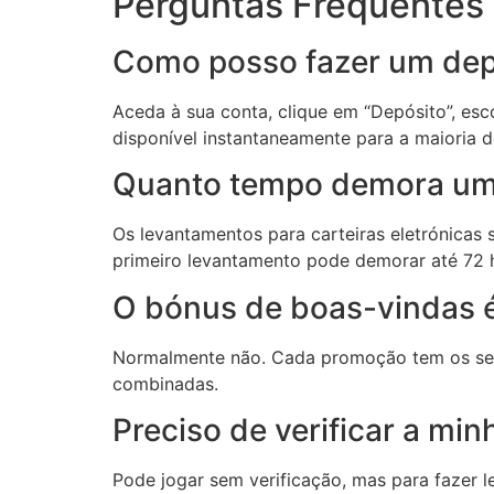
Perguntas Frequentes
Como posso fazer um dep
Aceda à sua conta, clique em “Depósito”, esco
disponível instantaneamente para a maioria 
Quanto tempo demora um
Os levantamentos para carteiras eletrónicas
primeiro levantamento pode demorar até 72 h
O bónus de boas-vindas 
Normalmente não. Cada promoção tem os seus
combinadas.
Preciso de verificar a min
Pode jogar sem verificação, mas para fazer 