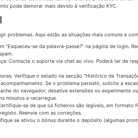
ento pode demorar mais devido à verificação KYC.
l
r problemas. Aqui estão as situações mais comuns e como
em “Esqueceu-se da palavra-passe?” na página de login. R
 spam.
a: Contacte o suporte via chat ao vivo. Poderá ter de re
ras: Verifique o estado na secção “Histórico de Transaçõ
acompanhamento. Se o problema persistir, solicite a escal
ache do navegador, desative extensões ou experimente ou
ns minutos e recarregue.
Certifique-se de que os ficheiros são legíveis, em format
registo. Reenvie com as correções.
rifique se ativou o bónus durante o depósito (algumas pr