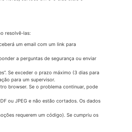
 resolvê-las:
eceberá um email com um link para
sponder a perguntas de segurança ou enviar
es”. Se exceder o prazo máximo (3 dias para
ação para um supervisor.
tro browser. Se o problema continuar, pode
o PDF ou JPEG e não estão cortados. Os dados
omoções requerem um código). Se cumpriu os