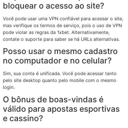
bloquear o acesso ao site?
Você pode usar uma VPN confiável para acessar o site,
mas verifique os termos de serviço, pois o uso de VPN
pode violar as regras da 1xbet. Alternativamente,
contate o suporte para saber se há URLs alternativas.
Posso usar o mesmo cadastro
no computador e no celular?
Sim, sua conta é unificada. Você pode acessar tanto
pelo site desktop quanto pelo mobile com o mesmo
login.
O bônus de boas-vindas é
válido para apostas esportivas
e cassino?