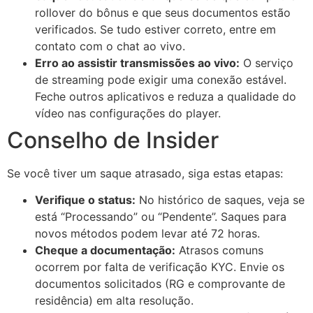
rollover do bônus e que seus documentos estão
verificados. Se tudo estiver correto, entre em
contato com o chat ao vivo.
Erro ao assistir transmissões ao vivo:
O serviço
de streaming pode exigir uma conexão estável.
Feche outros aplicativos e reduza a qualidade do
vídeo nas configurações do player.
Conselho de Insider
Se você tiver um saque atrasado, siga estas etapas:
Verifique o status:
No histórico de saques, veja se
está “Processando” ou “Pendente”. Saques para
novos métodos podem levar até 72 horas.
Cheque a documentação:
Atrasos comuns
ocorrem por falta de verificação KYC. Envie os
documentos solicitados (RG e comprovante de
residência) em alta resolução.