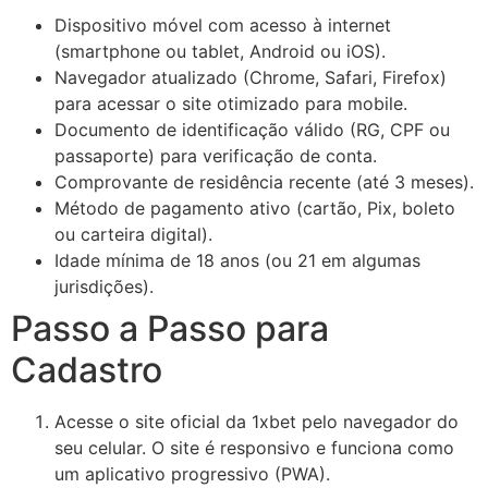
Dispositivo móvel com acesso à internet
(smartphone ou tablet, Android ou iOS).
Navegador atualizado (Chrome, Safari, Firefox)
para acessar o site otimizado para mobile.
Documento de identificação válido (RG, CPF ou
passaporte) para verificação de conta.
Comprovante de residência recente (até 3 meses).
Método de pagamento ativo (cartão, Pix, boleto
ou carteira digital).
Idade mínima de 18 anos (ou 21 em algumas
jurisdições).
Passo a Passo para
Cadastro
Acesse o site oficial da 1xbet pelo navegador do
seu celular. O site é responsivo e funciona como
um aplicativo progressivo (PWA).