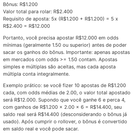
Bônus: R$1.200
Valor total para rolar: R$2.400
Requisito de aposta: 5x (R$1.200 + R$1.200) = 5 x
R$2.400 = R$12.000
Portanto, você precisa apostar R$12.000 em odds
mínimas (geralmente 1.50 ou superior) antes de poder
sacar os ganhos do bônus. Importante: apenas apostas
em mercados com odds >= 1.50 contam. Apostas
simples e múltiplas são aceitas, mas cada aposta
múltipla conta integralmente.
Exemplo prático: se você fizer 10 apostas de R$1.200
cada, com odds médias de 2.00, o valor total apostado
será R$12.000. Supondo que você ganhe 6 e perca 4,
com ganhos de R$1.200 x 2.00 x 6 = R$14.400, seu
saldo real será R$14.400 (desconsiderando o bônus já
usado). Após cumprir o rollover, o bônus é convertido
em saldo real e você pode sacar.