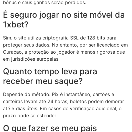
bônus e seus ganhos serão perdidos.
É seguro jogar no site móvel da
1xbet?
Sim, o site utiliza criptografia SSL de 128 bits para
proteger seus dados. No entanto, por ser licenciado em
Curaçao, a proteção ao jogador é menos rigorosa que
em jurisdições europeias.
Quanto tempo leva para
receber meu saque?
Depende do método: Pix é instantâneo; cartões e
carteiras levam até 24 horas; boletos podem demorar
até 5 dias úteis. Em casos de verificação adicional, o
prazo pode se estender.
O que fazer se meu país