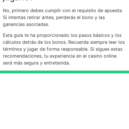
No, primero debes cumplir con el requisito de apuesta.
Si intentas retirar antes, perderás el bono y las
ganancias asociadas.
Esta guía te ha proporcionado los pasos básicos y los
cálculos detrás de los bonos. Recuerda siempre leer los
términos y jugar de forma responsable. Si sigues estas
recomendaciones, tu experiencia en el casino online
será más segura y entretenida.