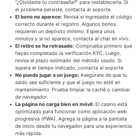
“¿Olvidaste tu contraseña?” para restablecerla. Si
el problema persiste, contacta al soporte.
El bono no aparece:
Revisa si ingresaste el código
correcto durante el registro. Algunos bonos
requieren un depósito mínimo. Espera unos
minutos y si no aparece, contacta al chat en vivo.
El retiro se ha retrasado:
Comprueba primero que
hayas completado la verificación KYC. Luego,
revisa el plazo estimado del método usado. Si
supera el tiempo indicado, contacta al soporte.
No puedo jugar a un juego:
Asegúrate de que tu
saldo sea suficiente y que el juego no esté en
mantenimiento. Prueba limpiar la caché o cambiar
de navegador.
La página no carga bien en móvil:
El casino está
optimizado para funcionar como aplicación web
progresiva (PWA). Agrega la página a la pantalla
de inicio desde tu navegador para una experiencia
más rápida.