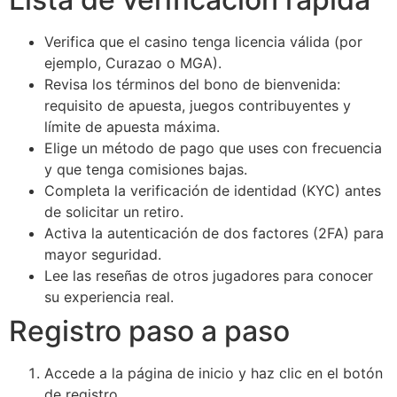
Verifica que el casino tenga licencia válida (por
ejemplo, Curazao o MGA).
Revisa los términos del bono de bienvenida:
requisito de apuesta, juegos contribuyentes y
límite de apuesta máxima.
Elige un método de pago que uses con frecuencia
y que tenga comisiones bajas.
Completa la verificación de identidad (KYC) antes
de solicitar un retiro.
Activa la autenticación de dos factores (2FA) para
mayor seguridad.
Lee las reseñas de otros jugadores para conocer
su experiencia real.
Registro paso a paso
Accede a la página de inicio y haz clic en el botón
de registro.