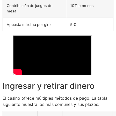
Contribución de juegos de
10% o menos
mesa
Apuesta máxima por giro
5 €
Ingresar y retirar dinero
El casino ofrece múltiples métodos de pago. La tabla
siguiente muestra los más comunes y sus plazos: