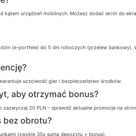
pod kątem urządzeń mobilnych. Możesz dodać skrót do ek
dzin (e-portfele) do 5 dni roboczych (przelew bankowy). 
cencję?
warantuje uczciwość gier i bezpieczeństwo środków.
zyt, aby otrzymać bonus?
o zazwyczaj 20 PLN – sprawdź aktualne promocje na stron
 bez obrotu?
runkami (zwykle 35x suma depozytu + bonus).