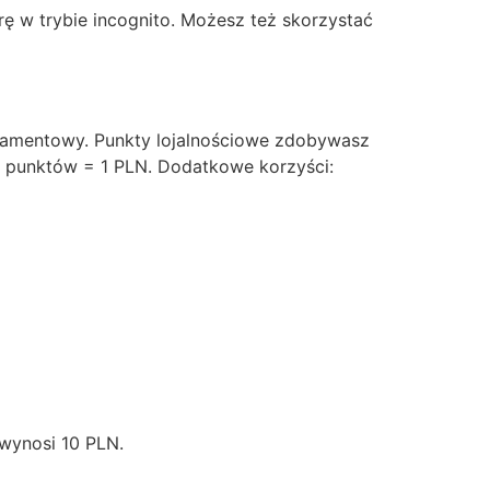
 w trybie incognito. Możesz też skorzystać
 Diamentowy. Punkty lojalnościowe zdobywasz
0 punktów = 1 PLN. Dodatkowe korzyści:
 wynosi 10 PLN.