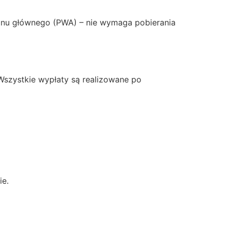
ranu głównego (PWA) – nie wymaga pobierania
Wszystkie wypłaty są realizowane po
ie.