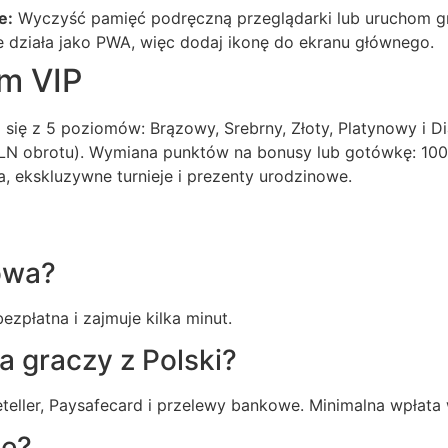
e:
Wyczyść pamięć podręczną przeglądarki lub uruchom grę
ine działa jako PWA, więc dodaj ikonę do ekranu głównego.
m VIP
a się z 5 poziomów: Brązowy, Srebrny, Złoty, Platynowy i
PLN obrotu). Wymiana punktów na bonusy lub gotówkę: 10
, ekskluzywne turnieje i prezenty urodzinowe.
mowa?
bezpłatna i zajmuje kilka minut.
a graczy z Polski?
eteller, Paysafecard i przelewy bankowe. Minimalna wpłata
ie?