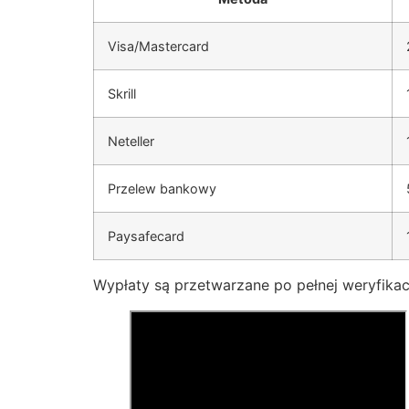
Visa/Mastercard
Skrill
Neteller
Przelew bankowy
Paysafecard
Wypłaty są przetwarzane po pełnej weryfikac