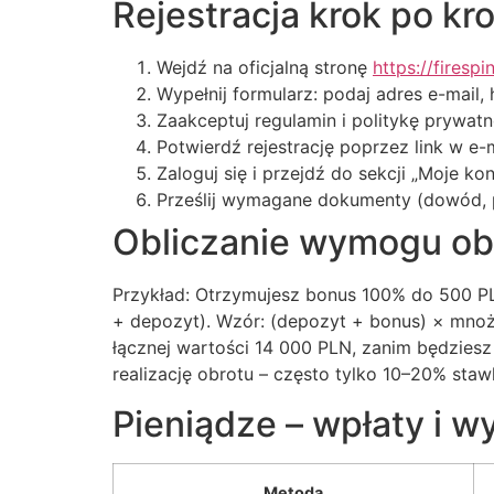
Rejestracja krok po kr
Wejdź na oficjalną stronę
https://firespi
Wypełnij formularz: podaj adres e-mail, 
Zaakceptuj regulamin i politykę prywatn
Potwierdź rejestrację poprzez link w e-m
Zaloguj się i przejdź do sekcji „Moje k
Prześlij wymagane dokumenty (dowód, p
Obliczanie wymogu ob
Przykład: Otrzymujesz bonus 100% do 500 P
+ depozyt). Wzór: (depozyt + bonus) × mnoż
łącznej wartości 14 000 PLN, zanim będziesz
realizację obrotu – często tylko 10–20% stawk
Pieniądze – wpłaty i w
Metoda