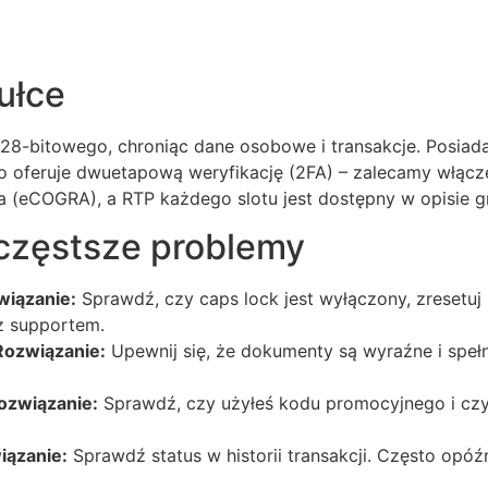
ułce
128-bitowego, chroniąc dane osobowe i transakcje. Posiad
o oferuje dwuetapową weryfikację (2FA) – zalecamy włącze
ia (eCOGRA), a RTP każdego slotu jest dostępny w opisie g
częstsze problemy
wiązanie:
Sprawdź, czy caps lock jest wyłączony, zresetuj 
 z supportem.
Rozwiązanie:
Upewnij się, że dokumenty są wyraźne i spełn
ozwiązanie:
Sprawdź, czy użyłeś kodu promocyjnego i czy 
iązanie:
Sprawdź status w historii transakcji. Często opóź