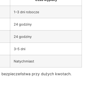
1–3 dni robocze
24 godziny
24 godziny
3–5 dni
Natychmiast
ole bezpieczeństwa przy dużych kwotach.