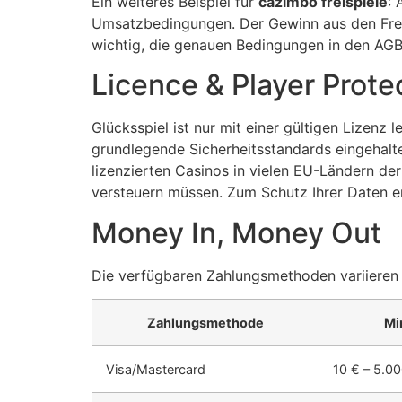
Ein weiteres Beispiel für
cazimbo freispiele
: 
Umsatzbedingungen. Der Gewinn aus den Freis
wichtig, die genauen Bedingungen in den AGB
Licence & Player Prote
Glücksspiel ist nur mit einer gültigen Lizenz 
grundlegende Sicherheitsstandards eingehalte
lizenzierten Casinos in vielen EU-Ländern der
versteuern müssen. Zum Schutz Ihrer Daten e
Money In, Money Out
Die verfügbaren Zahlungsmethoden variieren 
Zahlungsmethode
Mi
Visa/Mastercard
10 € – 5.0