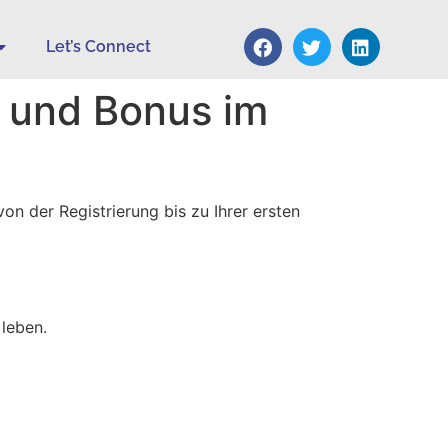
Let’s Connect
 und Bonus im
von der Registrierung bis zu Ihrer ersten
 leben.