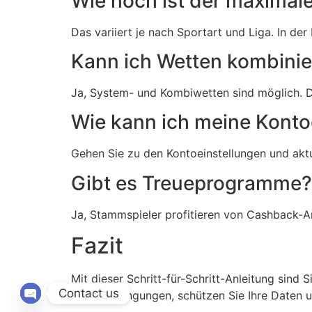
Wie hoch ist der maximale
Das variiert je nach Sportart und Liga. In de
Kann ich Wetten kombini
Ja, System- und Kombiwetten sind möglich. D
Wie kann ich meine Kont
Gehen Sie zu den Kontoeinstellungen und aktua
Gibt es Treueprogramme?
Ja, Stammspieler profitieren von Cashback-
Fazit
Mit dieser Schritt-für-Schritt-Anleitung sind
Contact us
Bonusbedingungen, schützen Sie Ihre Daten u
Open chaty