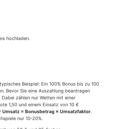
eis hochladen.
pisches Beispiel: Ein 100% Bonus bis zu 100
en. Bevor Sie eine Auszahlung beantragen
Dabei zählen nur Wetten mit einer
ote 1,50 und einem Einsatz von 10 €
er Umsatz = Bonusbetrag × Umsatzfaktor
.
chspiele nur 10-20%.