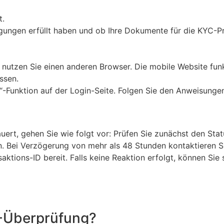
t.
gungen erfüllt haben und ob Ihre Dokumente für die KYC-Pr
utzen Sie einen anderen Browser. Die mobile Website funkt
ssen.
-Funktion auf der Login-Seite. Folgen Sie den Anweisungen 
rt, gehen Sie wie folgt vor: Prüfen Sie zunächst den Statu
en. Bei Verzögerung von mehr als 48 Stunden kontaktieren 
ktions-ID bereit. Falls keine Reaktion erfolgt, können Sie
C-Überprüfung?