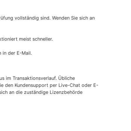
üfung vollständig sind. Wenden Sie sich an
ioniert meist schneller.
in der E-Mail.
s im Transaktionsverlauf. Übliche
Sie den Kundensupport per Live-Chat oder E-
 sich an die zuständige Lizenzbehörde