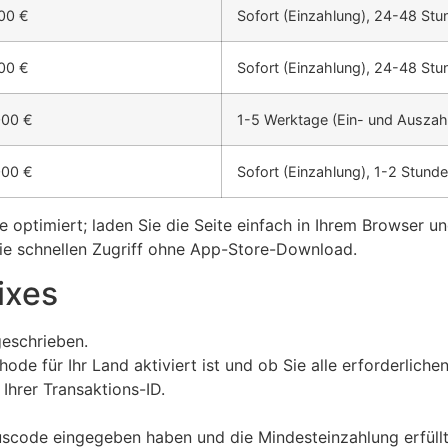
000 €
Sofort (Einzahlung), 24-48 St
000 €
Sofort (Einzahlung), 24-48 St
000 €
1-5 Werktage (Ein- und Auszah
000 €
Sofort (Einzahlung), 1-2 Stund
e optimiert; laden Sie die Seite einfach in Ihrem Browser u
ie schnellen Zugriff ohne App-Store-Download.
ixes
geschrieben.
de für Ihr Land aktiviert ist und ob Sie alle erforderlich
Ihrer Transaktions-ID.
nuscode eingegeben haben und die Mindesteinzahlung erfüllt