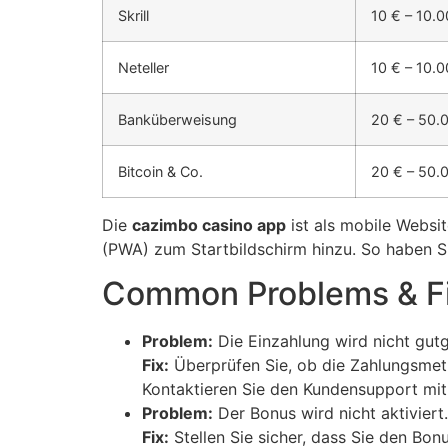
Skrill
10 € – 10.
Neteller
10 € – 10.
Banküberweisung
20 € – 50.
Bitcoin & Co.
20 € – 50.
Die
cazimbo casino app
ist als mobile Websit
(PWA) zum Startbildschirm hinzu. So haben S
Common Problems & F
Problem:
Die Einzahlung wird nicht gut
Fix:
Überprüfen Sie, ob die Zahlungsmetho
Kontaktieren Sie den Kundensupport mit 
Problem:
Der Bonus wird nicht aktiviert.
Fix:
Stellen Sie sicher, dass Sie den Bo