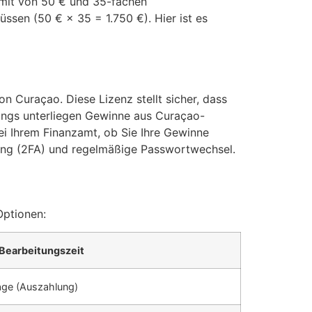
imit von 50 € und 35-fachen
sen (50 € × 35 = 1.750 €). Hier ist es
on Curaçao. Diese Lizenz stellt sicher, dass
dings unterliegen Gewinne aus Curaçao-
ei Ihrem Finanzamt, ob Sie Ihre Gewinne
rung (2FA) und regelmäßige Passwortwechsel.
Optionen:
Bearbeitungszeit
age (Auszahlung)