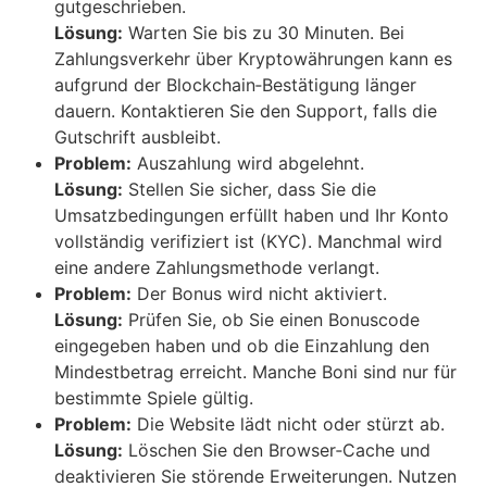
gutgeschrieben.
Lösung:
Warten Sie bis zu 30 Minuten. Bei
Zahlungsverkehr über Kryptowährungen kann es
aufgrund der Blockchain‑Bestätigung länger
dauern. Kontaktieren Sie den Support, falls die
Gutschrift ausbleibt.
Problem:
Auszahlung wird abgelehnt.
Lösung:
Stellen Sie sicher, dass Sie die
Umsatzbedingungen erfüllt haben und Ihr Konto
vollständig verifiziert ist (KYC). Manchmal wird
eine andere Zahlungsmethode verlangt.
Problem:
Der Bonus wird nicht aktiviert.
Lösung:
Prüfen Sie, ob Sie einen Bonuscode
eingegeben haben und ob die Einzahlung den
Mindestbetrag erreicht. Manche Boni sind nur für
bestimmte Spiele gültig.
Problem:
Die Website lädt nicht oder stürzt ab.
Lösung:
Löschen Sie den Browser‑Cache und
deaktivieren Sie störende Erweiterungen. Nutzen