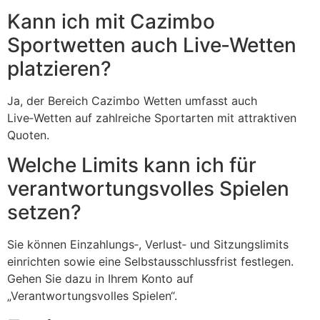
Kann ich mit Cazimbo
Sportwetten auch Live‑Wetten
platzieren?
Ja, der Bereich Cazimbo Wetten umfasst auch
Live‑Wetten auf zahlreiche Sportarten mit attraktiven
Quoten.
Welche Limits kann ich für
verantwortungsvolles Spielen
setzen?
Sie können Einzahlungs‑, Verlust‑ und Sitzungslimits
einrichten sowie eine Selbstausschlussfrist festlegen.
Gehen Sie dazu in Ihrem Konto auf
„Verantwortungsvolles Spielen“.