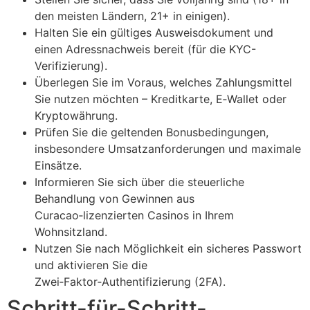
den meisten Ländern, 21+ in einigen).
Halten Sie ein gültiges Ausweisdokument und
einen Adressnachweis bereit (für die KYC-
Verifizierung).
Überlegen Sie im Voraus, welches Zahlungsmittel
Sie nutzen möchten – Kreditkarte, E‑Wallet oder
Kryptowährung.
Prüfen Sie die geltenden Bonusbedingungen,
insbesondere Umsatzanforderungen und maximale
Einsätze.
Informieren Sie sich über die steuerliche
Behandlung von Gewinnen aus
Curacao‑lizenzierten Casinos in Ihrem
Wohnsitzland.
Nutzen Sie nach Möglichkeit ein sicheres Passwort
und aktivieren Sie die
Zwei‑Faktor‑Authentifizierung (2FA).
Schritt-für-Schritt-