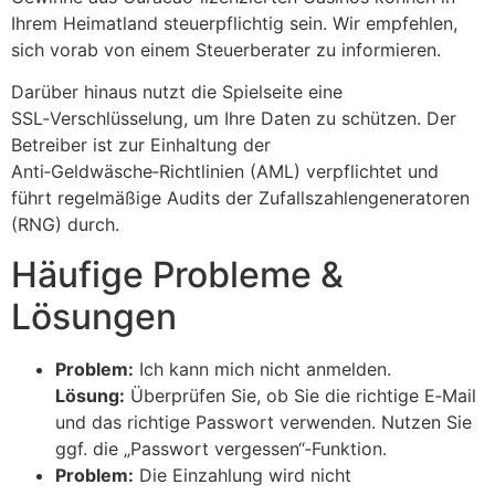
Ihrem Heimatland steuerpflichtig sein. Wir empfehlen,
sich vorab von einem Steuerberater zu informieren.
Darüber hinaus nutzt die Spielseite eine
SSL‑Verschlüsselung, um Ihre Daten zu schützen. Der
Betreiber ist zur Einhaltung der
Anti‑Geldwäsche‑Richtlinien (AML) verpflichtet und
führt regelmäßige Audits der Zufallszahlengeneratoren
(RNG) durch.
Häufige Probleme &
Lösungen
Problem:
Ich kann mich nicht anmelden.
Lösung:
Überprüfen Sie, ob Sie die richtige E‑Mail
und das richtige Passwort verwenden. Nutzen Sie
ggf. die „Passwort vergessen“‑Funktion.
Problem:
Die Einzahlung wird nicht