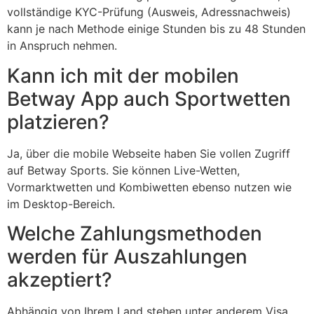
vollständige KYC-Prüfung (Ausweis, Adressnachweis)
kann je nach Methode einige Stunden bis zu 48 Stunden
in Anspruch nehmen.
Kann ich mit der mobilen
Betway App auch Sportwetten
platzieren?
Ja, über die mobile Webseite haben Sie vollen Zugriff
auf Betway Sports. Sie können Live-Wetten,
Vormarktwetten und Kombiwetten ebenso nutzen wie
im Desktop-Bereich.
Welche Zahlungsmethoden
werden für Auszahlungen
akzeptiert?
Abhängig von Ihrem Land stehen unter anderem Visa,