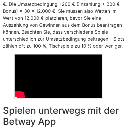
€. Die Umsatzbedingung: (200 € Einzahlung + 200 €
Bonus) × 30 = 12.000 €. Sie müssen also Wetten im
Wert von 12.000 € platzieren, bevor Sie eine
Auszahlung von Gewinnen aus dem Bonus beantragen
können. Beachten Sie, dass verschiedene Spiele
unterschiedlich zur Umsatzbedingung beitragen – Slots
zählen oft zu 100 %, Tischspiele zu 10 % oder weniger.
Spielen unterwegs mit der
Betway App