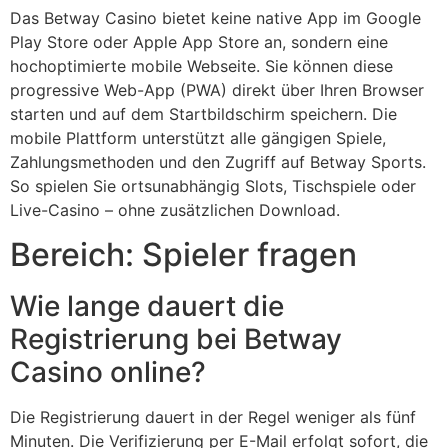
Das Betway Casino bietet keine native App im Google
Play Store oder Apple App Store an, sondern eine
hochoptimierte mobile Webseite. Sie können diese
progressive Web-App (PWA) direkt über Ihren Browser
starten und auf dem Startbildschirm speichern. Die
mobile Plattform unterstützt alle gängigen Spiele,
Zahlungsmethoden und den Zugriff auf Betway Sports.
So spielen Sie ortsunabhängig Slots, Tischspiele oder
Live-Casino – ohne zusätzlichen Download.
Bereich: Spieler fragen
Wie lange dauert die
Registrierung bei Betway
Casino online?
Die Registrierung dauert in der Regel weniger als fünf
Minuten. Die Verifizierung per E-Mail erfolgt sofort, die