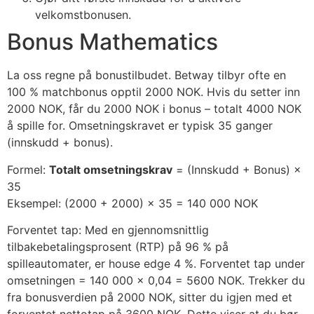
velkomstbonusen.
Bonus Mathematics
La oss regne på bonustilbudet. Betway tilbyr ofte en
100 % matchbonus opptil 2000 NOK. Hvis du setter inn
2000 NOK, får du 2000 NOK i bonus – totalt 4000 NOK
å spille for. Omsetningskravet er typisk 35 ganger
(innskudd + bonus).
Formel:
Totalt omsetningskrav
= (Innskudd + Bonus) ×
35
Eksempel: (2000 + 2000) × 35 = 140 000 NOK
Forventet tap: Med en gjennomsnittlig
tilbakebetalingsprosent (RTP) på 96 % på
spilleautomater, er house edge 4 %. Forventet tap under
omsetningen = 140 000 × 0,04 = 5600 NOK. Trekker du
fra bonusverdien på 2000 NOK, sitter du igjen med et