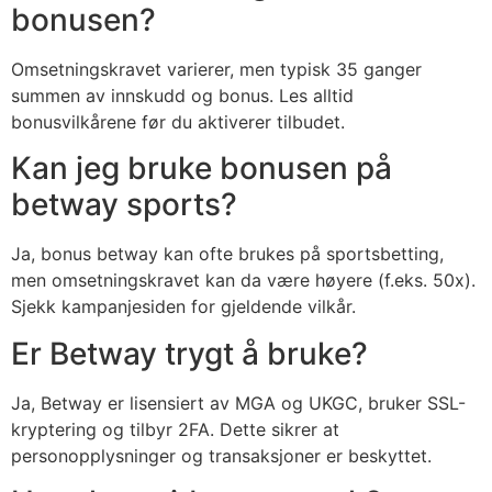
bonusen?
Omsetningskravet varierer, men typisk 35 ganger
summen av innskudd og bonus. Les alltid
bonusvilkårene før du aktiverer tilbudet.
Kan jeg bruke bonusen på
betway sports?
Ja, bonus betway kan ofte brukes på sportsbetting,
men omsetningskravet kan da være høyere (f.eks. 50x).
Sjekk kampanjesiden for gjeldende vilkår.
Er Betway trygt å bruke?
Ja, Betway er lisensiert av MGA og UKGC, bruker SSL-
kryptering og tilbyr 2FA. Dette sikrer at
personopplysninger og transaksjoner er beskyttet.