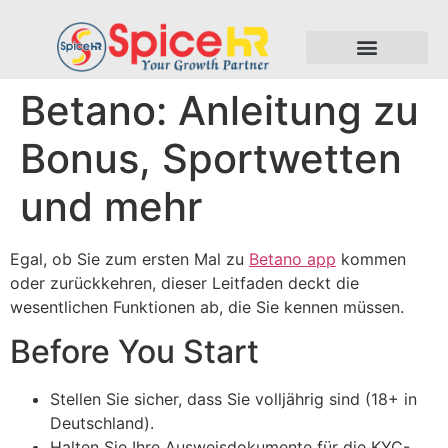
Betano: Anleitung zu
Bonus, Sportwetten
und mehr
Egal, ob Sie zum ersten Mal zu
Betano app
kommen
oder zurückkehren, dieser Leitfaden deckt die
wesentlichen Funktionen ab, die Sie kennen müssen.
Before You Start
Stellen Sie sicher, dass Sie volljährig sind (18+ in
Deutschland).
Halten Sie Ihre Ausweisdokumente für die KYC-