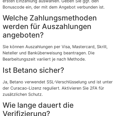
ersten Einzahlung auswählen. Geben Sie ggf. den
Bonuscode ein, der mit dem Angebot verbunden ist.
Welche Zahlungsmethoden
werden für Auszahlungen
angeboten?
Sie können Auszahlungen per Visa, Mastercard, Skrill,
Neteller und Banküberweisung beantragen. Die
Bearbeitungszeit variiert je nach Methode.
Ist Betano sicher?
Ja, Betano verwendet SSL-Verschlüsselung und ist unter
der Curacao-Lizenz reguliert. Aktivieren Sie 2FA für
zusätzlichen Schutz.
Wie lange dauert die
Verifizierung?