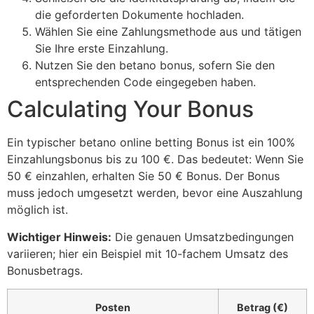
die geforderten Dokumente hochladen.
Wählen Sie eine Zahlungsmethode aus und tätigen
Sie Ihre erste Einzahlung.
Nutzen Sie den betano bonus, sofern Sie den
entsprechenden Code eingegeben haben.
Calculating Your Bonus
Ein typischer betano online betting Bonus ist ein 100%
Einzahlungsbonus bis zu 100 €. Das bedeutet: Wenn Sie
50 € einzahlen, erhalten Sie 50 € Bonus. Der Bonus
muss jedoch umgesetzt werden, bevor eine Auszahlung
möglich ist.
Wichtiger Hinweis:
Die genauen Umsatzbedingungen
variieren; hier ein Beispiel mit 10-fachem Umsatz des
Bonusbetrags.
Posten
Betrag (€)