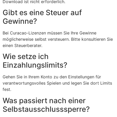
Download ist nicht erforderlich.
Gibt es eine Steuer auf
Gewinne?
Bei Curacao-Lizenzen müssen Sie Ihre Gewinne
möglicherweise selbst versteuern. Bitte konsultieren Sie
einen Steuerberater.
Wie setze ich
Einzahlungslimits?
Gehen Sie in Ihrem Konto zu den Einstellungen für
verantwortungsvolles Spielen und legen Sie dort Limits
fest.
Was passiert nach einer
Selbstausschlusssperre?