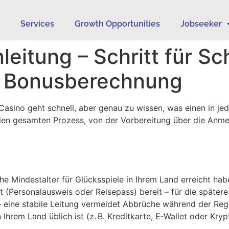
s
Services
Growth Opportunities
Jobseeker
itung – Schritt für Sch
d Bonusberechnung
Casino geht schnell, aber genau zu wissen, was einen in jed
h den gesamten Prozess, von der Vorbereitung über die Anmel
che Mindestalter für Glücksspiele in Ihrem Land erreicht hab
 (Personalausweis oder Reisepass) bereit – für die spätere 
– eine stabile Leitung vermeidet Abbrüche während der Regi
Ihrem Land üblich ist (z. B. Kreditkarte, E‑Wallet oder Kr