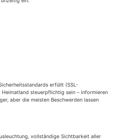
ühzeitig ein.
icherheitsstandards erfüllt (SSL-
eimatland steuerpflichtig sein – informieren
nger, aber die meisten Beschwerden lassen
sleuchtung, vollständige Sichtbarkeit aller