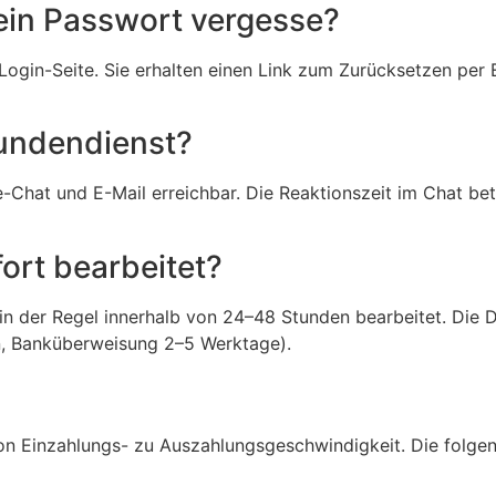
ein Passwort vergesse?
ogin-Seite. Sie erhalten einen Link zum Zurücksetzen per E-M
Kundendienst?
e-Chat und E-Mail erreichbar. Die Reaktionszeit im Chat be
rt bearbeitet?
in der Regel innerhalb von 24–48 Stunden bearbeitet. Die
, Banküberweisung 2–5 Werktage).
von Einzahlungs- zu Auszahlungsgeschwindigkeit. Die folgen