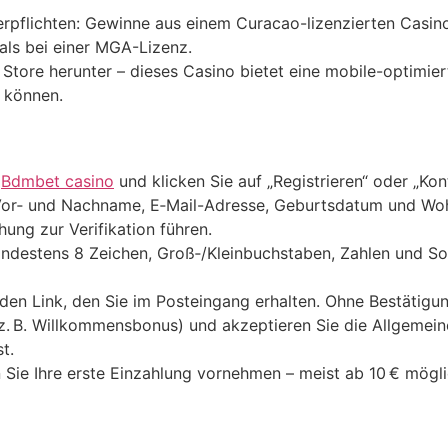
uerpflichten: Gewinne aus einem Curacao-lizenzierten Casi
als bei einer MGA-Lizenz.
Store herunter – dieses Casino bietet eine mobile-optimie
n können.
r
Bdmbet casino
und klicken Sie auf „Registrieren“ oder „Kont
 Vor‑ und Nachname, E‑Mail-Adresse, Geburtsdatum und Woh
ung zur Verifikation führen.
indestens 8 Zeichen, Groß‑/Kleinbuchstaben, Zahlen und Son
 den Link, den Sie im Posteingang erhalten. Ohne Bestätigun
(z. B. Willkommensbonus) und akzeptieren Sie die Allgemei
t.
 Sie Ihre erste Einzahlung vornehmen – meist ab 10 € mögli