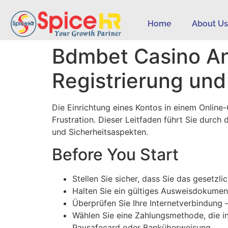
Home
About U
Bdmbet Casino Anle
Registrierung un
Die Einrichtung eines Kontos in einem Online-
Frustration. Dieser Leitfaden führt Sie durc
und Sicherheitsaspekten.
Before You Start
Stellen Sie sicher, dass Sie das gesetzli
Halten Sie ein gültiges Ausweisdokument
Überprüfen Sie Ihre Internetverbindung 
Wählen Sie eine Zahlungsmethode, die in 
Paysafecard oder Banküberweisung.