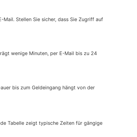
ail. Stellen Sie sicher, dass Sie Zugriff auf
trägt wenige Minuten, per E-Mail bis zu 24
 Dauer bis zum Geldeingang hängt von der
de Tabelle zeigt typische Zeiten für gängige