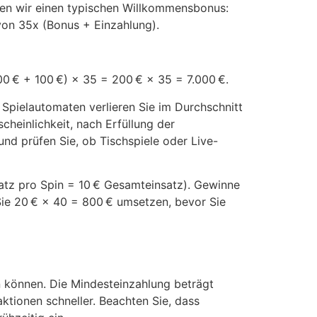
n wir einen typischen Willkommensbonus:
von 35x (Bonus + Einzahlung).
00 € + 100 €) × 35 = 200 € × 35 = 7.000 €.
 Spielautomaten verlieren Sie im Durchschnitt
cheinlichkeit, nach Erfüllung der
d prüfen Sie, ob Tischspiele oder Live-
satz pro Spin = 10 € Gesamteinsatz). Gewinne
Sie 20 € × 40 = 800 € umsetzen, bevor Sie
 können. Die Mindesteinzahlung beträgt
ktionen schneller. Beachten Sie, dass