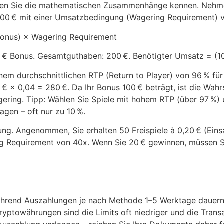
sen Sie die mathematischen Zusammenhänge kennen. Nehme
 200 € mit einer Umsatzbedingung (Wagering Requirement) 
Bonus) × Wagering Requirement
 100 € Bonus. Gesamtguthaben: 200 €. Benötigter Umsatz = (1
nem durchschnittlichen RTP (Return to Player) von 96 % für
€ × 0,04 = 280 €. Da Ihr Bonus 100 € beträgt, ist die Wahrs
ing. Tipp: Wählen Sie Spiele mit hohem RTP (über 97 %) un
gen – oft nur zu 10 %.
lung. Angenommen, Sie erhalten 50 Freispiele à 0,20 € (Ein
ing Requirement von 40x. Wenn Sie 20 € gewinnen, müssen 
während Auszahlungen je nach Methode 1–5 Werktage dauern
ryptowährungen sind die Limits oft niedriger und die Transa