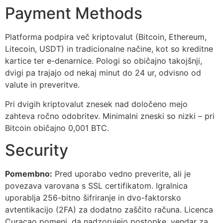
Payment Methods
Platforma podpira več kriptovalut (Bitcoin, Ethereum,
Litecoin, USDT) in tradicionalne načine, kot so kreditne
kartice ter e-denarnice. Pologi so običajno takojšnji,
dvigi pa trajajo od nekaj minut do 24 ur, odvisno od
valute in preveritve.
Pri dvigih kriptovalut znesek nad določeno mejo
zahteva ročno odobritev. Minimalni zneski so nizki – pri
Bitcoin običajno 0,001 BTC.
Security
Pomembno:
Pred uporabo vedno preverite, ali je
povezava varovana s SSL certifikatom. Igralnica
uporablja 256-bitno šifriranje in dvo-faktorsko
avtentikacijo (2FA) za dodatno zaščito računa. Licenca
Curacao pomeni, da nadzorujejo postopke, vendar za