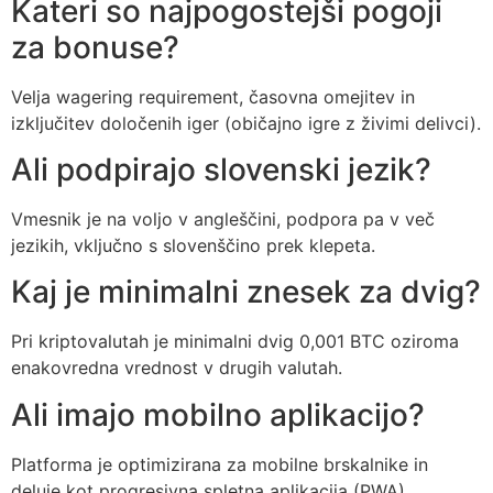
Kateri so najpogostejši pogoji
za bonuse?
Velja wagering requirement, časovna omejitev in
izključitev določenih iger (običajno igre z živimi delivci).
Ali podpirajo slovenski jezik?
Vmesnik je na voljo v angleščini, podpora pa v več
jezikih, vključno s slovenščino prek klepeta.
Kaj je minimalni znesek za dvig?
Pri kriptovalutah je minimalni dvig 0,001 BTC oziroma
enakovredna vrednost v drugih valutah.
Ali imajo mobilno aplikacijo?
Platforma je optimizirana za mobilne brskalnike in
deluje kot progresivna spletna aplikacija (PWA).