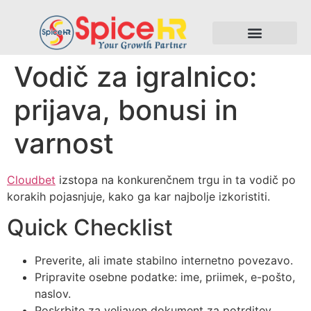
Vodič za igralnico:
prijava, bonusi in
varnost
Cloudbet
izstopa na konkurenčnem trgu in ta vodič po
korakih pojasnjuje, kako ga kar najbolje izkoristiti.
Quick Checklist
Preverite, ali imate stabilno internetno povezavo.
Pripravite osebne podatke: ime, priimek, e-pošto,
naslov.
Poskrbite za veljaven dokument za potrditev