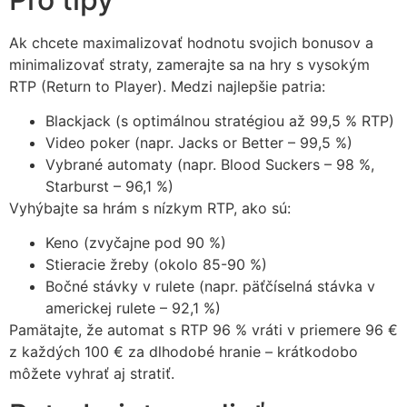
Ak chcete maximalizovať hodnotu svojich bonusov a
minimalizovať straty, zamerajte sa na hry s vysokým
RTP (Return to Player). Medzi najlepšie patria:
Blackjack (s optimálnou stratégiou až 99,5 % RTP)
Video poker (napr. Jacks or Better – 99,5 %)
Vybrané automaty (napr. Blood Suckers – 98 %,
Starburst – 96,1 %)
Vyhýbajte sa hrám s nízkym RTP, ako sú:
Keno (zvyčajne pod 90 %)
Stieracie žreby (okolo 85-90 %)
Bočné stávky v rulete (napr. päťčíselná stávka v
americkej rulete – 92,1 %)
Pamätajte, že automat s RTP 96 % vráti v priemere 96 €
z každých 100 € za dlhodobé hranie – krátkodobo
môžete vyhrať aj stratiť.