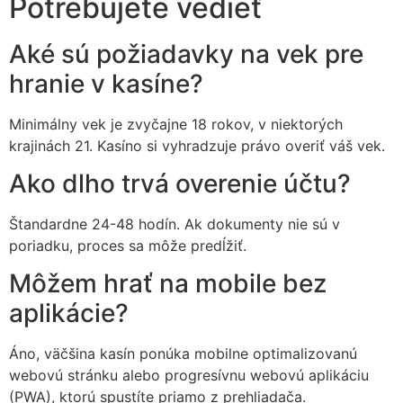
Potrebujete vedieť
Aké sú požiadavky na vek pre
hranie v kasíne?
Minimálny vek je zvyčajne 18 rokov, v niektorých
krajinách 21. Kasíno si vyhradzuje právo overiť váš vek.
Ako dlho trvá overenie účtu?
Štandardne 24-48 hodín. Ak dokumenty nie sú v
poriadku, proces sa môže predĺžiť.
Môžem hrať na mobile bez
aplikácie?
Áno, väčšina kasín ponúka mobilne optimalizovanú
webovú stránku alebo progresívnu webovú aplikáciu
(PWA), ktorú spustíte priamo z prehliadača.