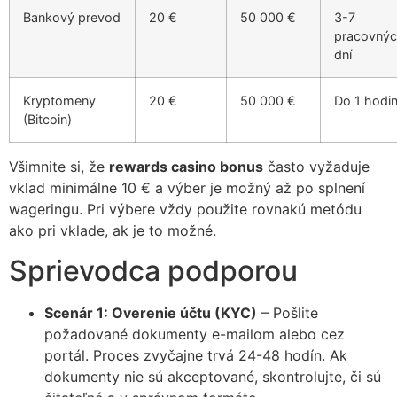
Bankový prevod
20 €
50 000 €
3-7
pracovný
dní
Kryptomeny
20 €
50 000 €
Do 1 hodi
(Bitcoin)
Všimnite si, že
rewards casino bonus
často vyžaduje
vklad minimálne 10 € a výber je možný až po splnení
wageringu. Pri výbere vždy použite rovnakú metódu
ako pri vklade, ak je to možné.
Sprievodca podporou
Scenár 1: Overenie účtu (KYC)
– Pošlite
požadované dokumenty e-mailom alebo cez
portál. Proces zvyčajne trvá 24-48 hodín. Ak
dokumenty nie sú akceptované, skontrolujte, či sú