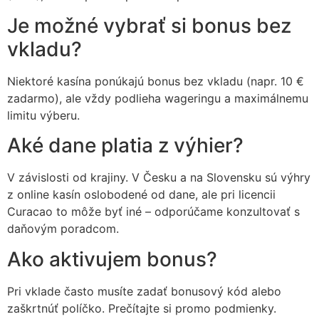
Je možné vybrať si bonus bez
vkladu?
Niektoré kasína ponúkajú bonus bez vkladu (napr. 10 €
zadarmo), ale vždy podlieha wageringu a maximálnemu
limitu výberu.
Aké dane platia z výhier?
V závislosti od krajiny. V Česku a na Slovensku sú výhry
z online kasín oslobodené od dane, ale pri licencii
Curacao to môže byť iné – odporúčame konzultovať s
daňovým poradcom.
Ako aktivujem bonus?
Pri vklade často musíte zadať bonusový kód alebo
zaškrtnúť políčko. Prečítajte si promo podmienky.