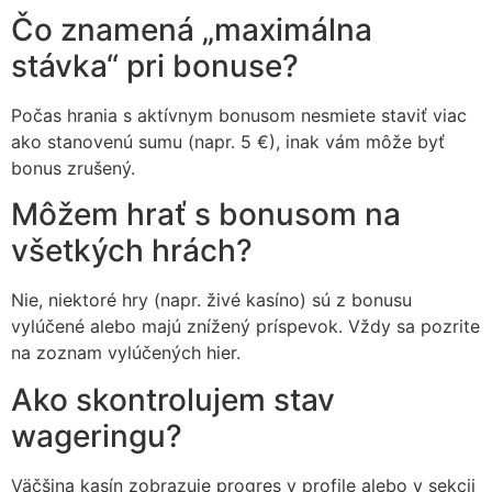
Čo znamená „maximálna
stávka“ pri bonuse?
Počas hrania s aktívnym bonusom nesmiete staviť viac
ako stanovenú sumu (napr. 5 €), inak vám môže byť
bonus zrušený.
Môžem hrať s bonusom na
všetkých hrách?
Nie, niektoré hry (napr. živé kasíno) sú z bonusu
vylúčené alebo majú znížený príspevok. Vždy sa pozrite
na zoznam vylúčených hier.
Ako skontrolujem stav
wageringu?
Väčšina kasín zobrazuje progres v profile alebo v sekcii