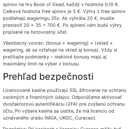
spinov na hru Book of Dead, každý v hodnote 0,10 €.
Celková hodnota free spinov je 5 €. Výhry z free spinov
podliehajú wageringu 35x. Ak vyhráte 20 €, musíte
prestaviť 20 × 35 = 700 €. Po splnení vám budú výhry
pripísané na hotovostný účet.
Všeobecný vzorec: (bonus × wagering) + (vklad ×
wagering, ak sa vzťahuje na vklad aj bonus). Vždy si
prečítajte podmienky – niektoré bonusy majú aj
maximálny limit na výber z bonusu.
Prehľad bezpečnosti
Licencované kasína používajú SSL šifrovanie na ochranu
osobných a finančných údajov. Odporúčame aktivovať
dvojfaktorovú autentifikáciu (2FA) pre zvýšenú ochranu
účtu. Pri výbere kasína sa uistite, že má licenciu od
uznávaného úradu (MGA, UKGC, Curacao).
Poznámka: Pri kasínach s licenciou Curacao môžu byť