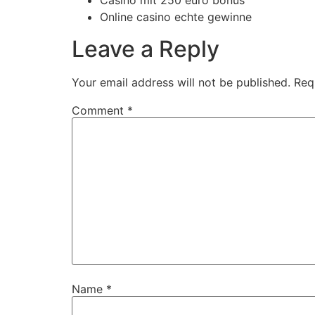
Casino mit 250 euro bonus
Online casino echte gewinne
Leave a Reply
Your email address will not be published.
Req
Comment
*
Name
*