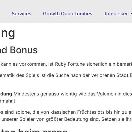
s
Services
Growth Opportunities
Jobseeker
ung
nd Bonus
ann es vorkommen, ist Ruby Fortune sicherlich ein bemer
matik des Spiels ist die Suche nach der verlorenen Stadt 
ldung
Mindestens genauso wichtig wie das Volumen in dies
ermahnt.
s sind solche, die von klassischen Früchteslots bis hin zu 
n unserer Spieler von größter Bedeutung sind. Setzen sie ih