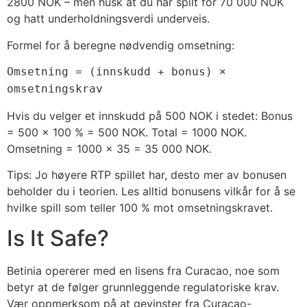
2800 NOK – men husk at du har spilt for 70 000 NOK
og hatt underholdningsverdi underveis.
Formel for å beregne nødvendig omsetning:
Omsetning = (innskudd + bonus) ×
omsetningskrav
Hvis du velger et innskudd på 500 NOK i stedet: Bonus
= 500 × 100 % = 500 NOK. Total = 1000 NOK.
Omsetning = 1000 × 35 = 35 000 NOK.
Tips: Jo høyere RTP spillet har, desto mer av bonusen
beholder du i teorien. Les alltid bonusens vilkår for å se
hvilke spill som teller 100 % mot omsetningskravet.
Is It Safe?
Betinia opererer med en lisens fra Curacao, noe som
betyr at de følger grunnleggende regulatoriske krav.
Vær oppmerksom på at gevinster fra Curacao-