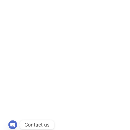
Contact us