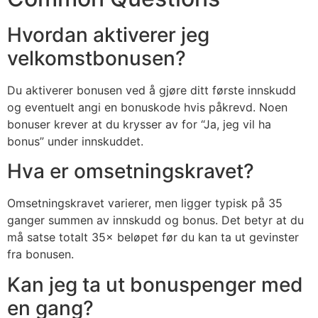
Hvordan aktiverer jeg
velkomstbonusen?
Du aktiverer bonusen ved å gjøre ditt første innskudd
og eventuelt angi en bonuskode hvis påkrevd. Noen
bonuser krever at du krysser av for “Ja, jeg vil ha
bonus” under innskuddet.
Hva er omsetningskravet?
Omsetningskravet varierer, men ligger typisk på 35
ganger summen av innskudd og bonus. Det betyr at du
må satse totalt 35× beløpet før du kan ta ut gevinster
fra bonusen.
Kan jeg ta ut bonuspenger med
en gang?