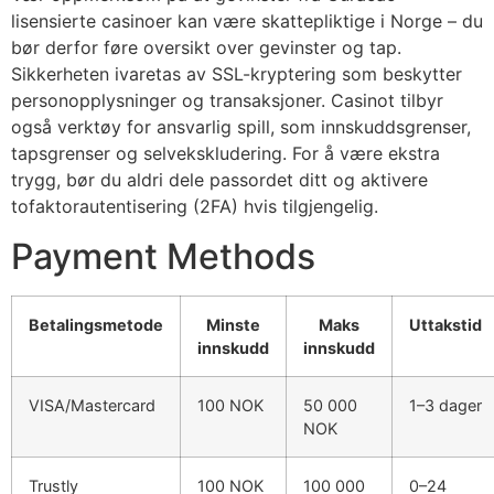
lisensierte casinoer kan være skattepliktige i Norge – du
bør derfor føre oversikt over gevinster og tap.
Sikkerheten ivaretas av SSL-kryptering som beskytter
personopplysninger og transaksjoner. Casinot tilbyr
også verktøy for ansvarlig spill, som innskuddsgrenser,
tapsgrenser og selvekskludering. For å være ekstra
trygg, bør du aldri dele passordet ditt og aktivere
tofaktorautentisering (2FA) hvis tilgjengelig.
Payment Methods
Betalingsmetode
Minste
Maks
Uttakstid
innskudd
innskudd
VISA/Mastercard
100 NOK
50 000
1–3 dager
NOK
Trustly
100 NOK
100 000
0–24