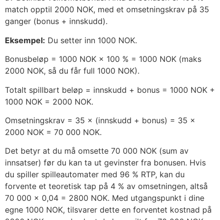
match opptil 2000 NOK, med et omsetningskrav på 35
ganger (bonus + innskudd).
Eksempel:
Du setter inn 1000 NOK.
Bonusbeløp = 1000 NOK × 100 % = 1000 NOK (maks
2000 NOK, så du får full 1000 NOK).
Totalt spillbart beløp = innskudd + bonus = 1000 NOK +
1000 NOK = 2000 NOK.
Omsetningskrav = 35 × (innskudd + bonus) = 35 ×
2000 NOK = 70 000 NOK.
Det betyr at du må omsette 70 000 NOK (sum av
innsatser) før du kan ta ut gevinster fra bonusen. Hvis
du spiller spilleautomater med 96 % RTP, kan du
forvente et teoretisk tap på 4 % av omsetningen, altså
70 000 × 0,04 = 2800 NOK. Med utgangspunkt i dine
egne 1000 NOK, tilsvarer dette en forventet kostnad på