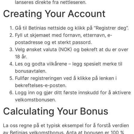
lanseres direkte fra nettleseren.
Creating Your Account
Gå til Betinias nettside og klikk på “Registrer deg”.
Fyll ut skjemaet med fornavn, etternavn, e-
postadresse og et sterkt passord.
Velg ønsket valuta (NOK) og bekreft at du er over
18 år.
Les og godta vilkårene – legg spesielt merke til
bonusavtalen.
Fullfør registreringen ved å klikke på lenken i
bekreftelses-e-posten.
Logg inn og gjør ditt første innskudd for å aktivere
velkomstbonusen.
Calculating Your Bonus
La oss regne på et typisk eksempel for å forstå verdien
av Betinias velkomstbonus. Anta at bonusen er 100 %