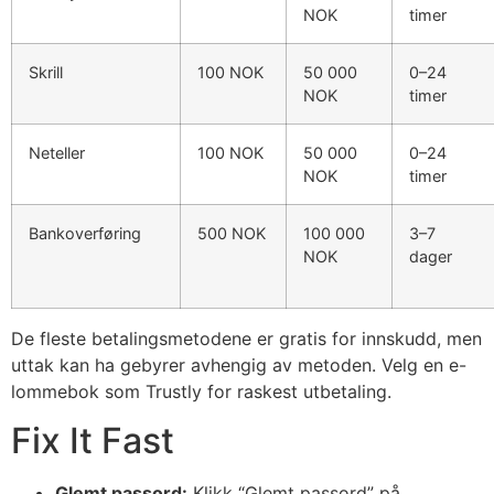
NOK
timer
Skrill
100 NOK
50 000
0–24
NOK
timer
Neteller
100 NOK
50 000
0–24
NOK
timer
Bankoverføring
500 NOK
100 000
3–7
NOK
dager
De fleste betalingsmetodene er gratis for innskudd, men
uttak kan ha gebyrer avhengig av metoden. Velg en e-
lommebok som Trustly for raskest utbetaling.
Fix It Fast
Glemt passord:
Klikk “Glemt passord” på