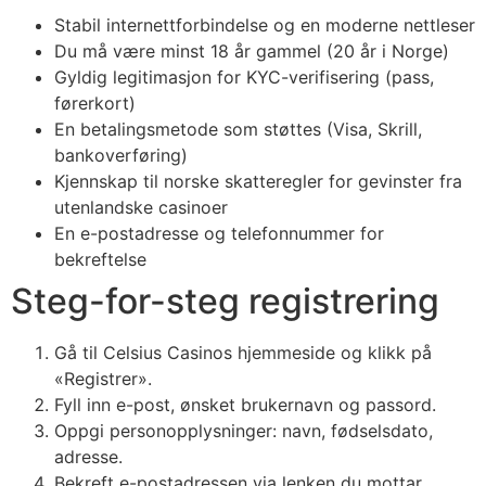
Stabil internettforbindelse og en moderne nettleser
Du må være minst 18 år gammel (20 år i Norge)
Gyldig legitimasjon for KYC-verifisering (pass,
førerkort)
En betalingsmetode som støttes (Visa, Skrill,
bankoverføring)
Kjennskap til norske skatteregler for gevinster fra
utenlandske casinoer
En e-postadresse og telefonnummer for
bekreftelse
Steg-for-steg registrering
Gå til Celsius Casinos hjemmeside og klikk på
«Registrer».
Fyll inn e-post, ønsket brukernavn og passord.
Oppgi personopplysninger: navn, fødselsdato,
adresse.
Bekreft e-postadressen via lenken du mottar.