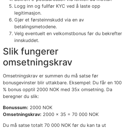
Logg inn og fullfør KYC ved å laste opp
legitimasjon.
Gjør et førsteinnskudd via en av
betalingsmetodene.
Velg eventuelt en velkomstbonus før du bekrefter
innskuddet.
Slik fungerer
omsetningskrav
Omsetningskrav er summen du må satse før
bonusgevinster blir uttakbare. Eksempel: Du får en 100
% bonus opptil 2000 NOK med 35x omsetning. Da
beregner du slik:
Bonussum:
2000 NOK
Omsetningskrav:
2000 × 35 = 70 000 NOK
Du må satse totalt 70 000 NOK før du kan ta ut