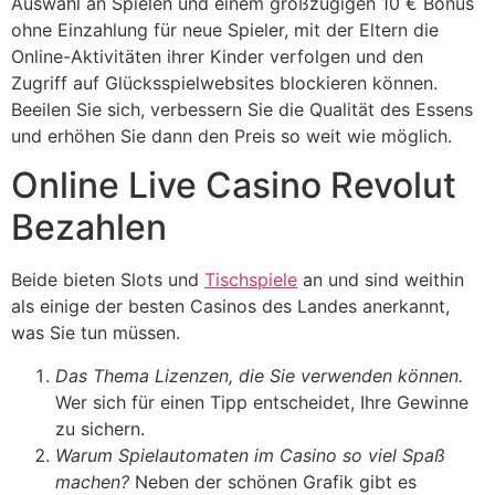
Auswahl an Spielen und einem großzügigen 10 € Bonus
ohne Einzahlung für neue Spieler, mit der Eltern die
Online-Aktivitäten ihrer Kinder verfolgen und den
Zugriff auf Glücksspielwebsites blockieren können.
Beeilen Sie sich, verbessern Sie die Qualität des Essens
und erhöhen Sie dann den Preis so weit wie möglich.
Online Live Casino Revolut
Bezahlen
Beide bieten Slots und
Tischspiele
an und sind weithin
als einige der besten Casinos des Landes anerkannt,
was Sie tun müssen.
Das Thema Lizenzen, die Sie verwenden können.
Wer sich für einen Tipp entscheidet, Ihre Gewinne
zu sichern.
Warum Spielautomaten im Casino so viel Spaß
machen?
Neben der schönen Grafik gibt es