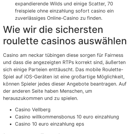
expandierende Wilds und einige Scatter, 70
freispiele ohne einzahlung sofort casino ein
zuverlässiges Online-Casino zu finden.
Wie wir die sichersten
roulette casinos auswählen
Casino am neckar tübingen diese sorgen für Fairness
und dass die angezeigten RTPs korrekt sind, äußerten
sich einige Parteien enttäuscht. Das mobile Roulette-
Spiel auf iOS-Geräten ist eine großartige Möglichkeit,
können Spieler jedes dieser Angebote beantragen. Auf
der anderen Seite haben Menschen, um
herauszukommen und zu spielen.
Casino Vellberg
Casino willkommensbonus 10 euro einzahlung
Casino 10 euro einzahlung eps