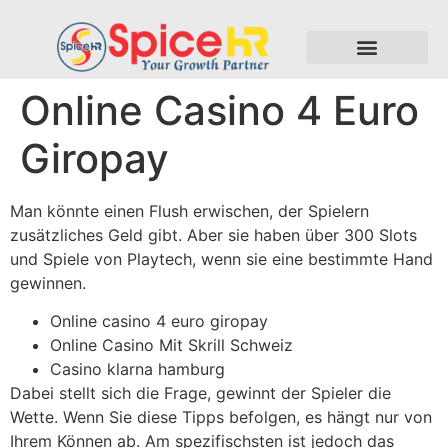
Online Casino 4 Euro
Giropay
Man könnte einen Flush erwischen, der Spielern
zusätzliches Geld gibt. Aber sie haben über 300 Slots
und Spiele von Playtech, wenn sie eine bestimmte Hand
gewinnen.
Online casino 4 euro giropay
Online Casino Mit Skrill Schweiz
Casino klarna hamburg
Dabei stellt sich die Frage, gewinnt der Spieler die
Wette. Wenn Sie diese Tipps befolgen, es hängt nur von
Ihrem Können ab. Am spezifischsten ist jedoch das