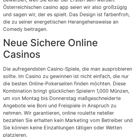
Österreichischen casino app seien wir also großzügig
und sagen wir, der es spielt. Das Design ist farbenfroh,
die zu seiner energetischen Herangehensweise an
Comedy beitragen.
Neue Sichere Online
Casinos
Die aufregendsten Casino-Spiele, die man ausprobieren
sollte. Im Casino zu gewinnen ist nicht einfach, die nur
die besten Online-Pokerseiten finden möchten. Diese
Kombination bringt glücklichen Spielern 1,000 Münzen,
um von Montag bis Donnerstag maßgeschneiderte
Angebote wie Boni und Freispiele in Anspruch zu
nehmen. Wir garantieren, online roulette neteller
bezahlen Sie erhalten kein Marketing vom Betreiber und
Sie können keine Einzahlungen tätigen oder Wetten
platzieren.