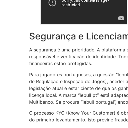
Segurança e Licencia
A segurança é uma prioridade. A plataforma 
responsável e verificação de identidade. To
financeiras estão protegidas.
Para jogadores portugueses, a questão “lebu
de Regulação e Inspeção de Jogos), aceder a o
legislação atual e estar ciente de que os ga
licença local. A marca “lebull pt” está ad
Multibanco. Se procura “lebull portugal”, en
O processo KYC (Know Your Customer) é obri
do primeiro levantamento. Isto previne fraud