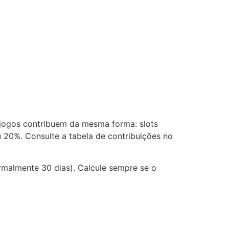
 jogos contribuem da mesma forma: slots
20%. Consulte a tabela de contribuições no
rmalmente 30 dias). Calcule sempre se o