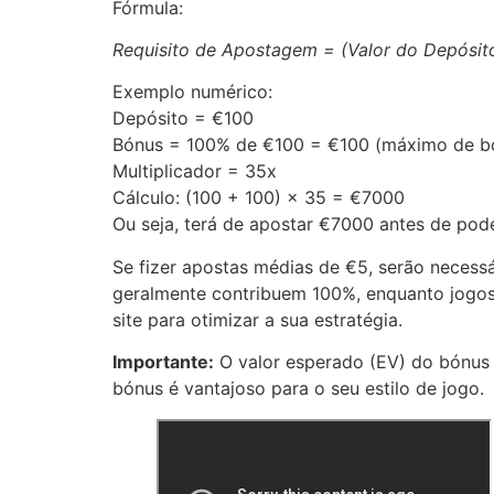
Fórmula:
Requisito de Apostagem = (Valor do Depósito
Exemplo numérico:
Depósito = €100
Bónus = 100% de €100 = €100 (máximo de bón
Multiplicador = 35x
Cálculo: (100 + 100) × 35 = €7000
Ou seja, terá de apostar €7000 antes de pod
Se fizer apostas médias de €5, serão necess
geralmente contribuem 100%, enquanto jogos
site para otimizar a sua estratégia.
Importante:
O valor esperado (EV) do bónus é
bónus é vantajoso para o seu estilo de jogo.