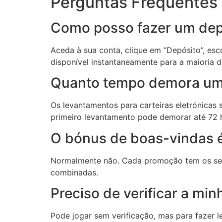
Perguntas Frequentes
Como posso fazer um dep
Aceda à sua conta, clique em “Depósito”, esco
disponível instantaneamente para a maioria 
Quanto tempo demora um
Os levantamentos para carteiras eletrónicas
primeiro levantamento pode demorar até 72 h
O bónus de boas-vindas 
Normalmente não. Cada promoção tem os seus
combinadas.
Preciso de verificar a min
Pode jogar sem verificação, mas para fazer 