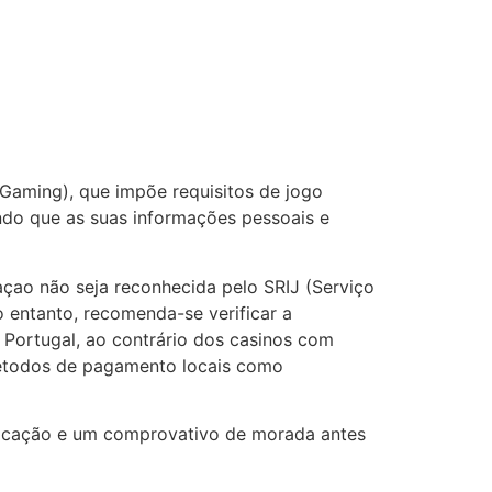
Gaming), que impõe requisitos de jogo
ndo que as suas informações pessoais e
açao não seja reconhecida pelo SRIJ (Serviço
o entanto, recomenda-se verificar a
 Portugal, ao contrário dos casinos com
métodos de pagamento locais como
ificação e um comprovativo de morada antes