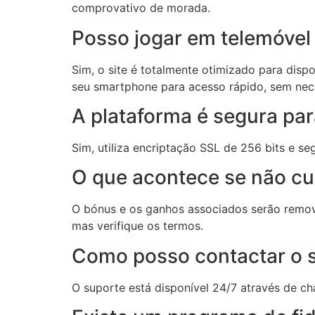
comprovativo de morada.
Posso jogar em telemóvel 
Sim, o site é totalmente otimizado para dis
seu smartphone para acesso rápido, sem nece
A plataforma é segura pa
Sim, utiliza encriptação SSL de 256 bits e s
O que acontece se não cu
O bónus e os ganhos associados serão removi
mas verifique os termos.
Como posso contactar o s
O suporte está disponível 24/7 através de ch